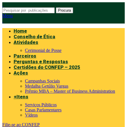
Procura
Menu
Home
Conselho de Ética
Atividades
Cerimonial de Posse
Parceiros
Perguntas e Respostas
Certidões do CONFEP – 2025
Ações
Campanhas Sociais
Medalha Getúlio Vargas
Prêmio MBA – Master of Business Administration
+Itens
Serviços Públicos
Casas Parlamentares
Vídeos
Filie-se ao CONFEP