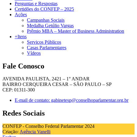
Perguntas e Respostas
Certidões do CONFEP – 2025
Ações
Campanhas Sociais
Medalha Getúlio Vargas
Prêmio MBA – Master of Business Administration
+Itens
Serviços Públicos
Casas Parlamentares
Vídeos
Fale Conosco
AVENIDA PAULISTA, 2421 – 1° ANDAR
BAIRRO CERQUEIRA CESAR – SÃO PAULO – SP
CEP: 01311-300
E-mail de contato: gabinetesp@conselhoparlamentar.org.br
Redes Sociais
CONFEP - Conselho Federal Parlamentar 2024
Criação:
Agência Vanelli