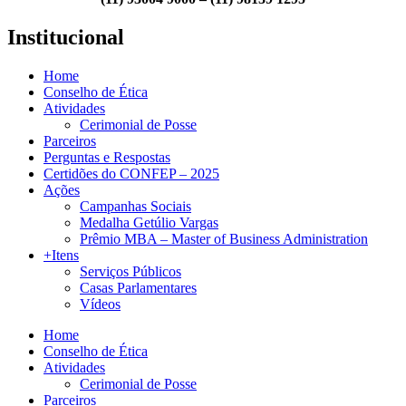
Institucional
Home
Conselho de Ética
Atividades
Cerimonial de Posse
Parceiros
Perguntas e Respostas
Certidões do CONFEP – 2025
Ações
Campanhas Sociais
Medalha Getúlio Vargas
Prêmio MBA – Master of Business Administration
+Itens
Serviços Públicos
Casas Parlamentares
Vídeos
Home
Conselho de Ética
Atividades
Cerimonial de Posse
Parceiros