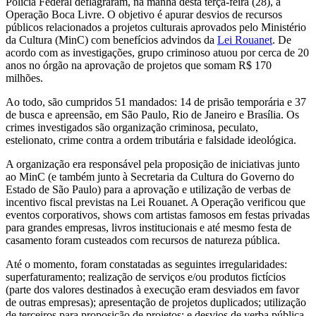
Polícia Federal deflagraram, na manhã desta terça-feira (28), a
Operação Boca Livre. O objetivo é apurar desvios de recursos
públicos relacionados a projetos culturais aprovados pelo Ministério
da Cultura (MinC) com benefícios advindos da
Lei Rouanet
. De
acordo com as investigações, grupo criminoso atuou por cerca de 20
anos no órgão na aprovação de projetos que somam R$ 170
milhões.
Ao todo, são cumpridos 51 mandados: 14 de prisão temporária e 37
de busca e apreensão, em São Paulo, Rio de Janeiro e Brasília. Os
crimes investigados são organização criminosa, peculato,
estelionato, crime contra a ordem tributária e falsidade ideológica.
A organização era responsável pela proposição de iniciativas junto
ao MinC (e também junto à Secretaria da Cultura do Governo do
Estado de São Paulo) para a aprovação e utilização de verbas de
incentivo fiscal previstas na Lei Rouanet. A Operação verificou que
eventos corporativos, shows com artistas famosos em festas privadas
para grandes empresas, livros institucionais e até mesmo festa de
casamento foram custeados com recursos de natureza pública.
Até o momento, foram constatadas as seguintes irregularidades:
superfaturamento; realização de serviços e/ou produtos fictícios
(parte dos valores destinados à execução eram desviados em favor
de outras empresas); apresentação de projetos duplicados; utilização
de terceiros para proposição de projetos; e desvios de verba pública