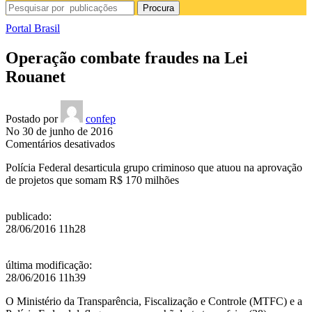
Procura
Portal Brasil
Operação combate fraudes na Lei
Rouanet
Postado por
confep
No 30 de junho de 2016
em
Comentários desativados
Operação
Polícia Federal desarticula grupo criminoso que atuou na aprovação
combate
de projetos que somam R$ 170 milhões
fraudes
na
Lei
publicado
:
Rouanet
28/06/2016 11h28
última modificação
:
28/06/2016 11h39
O Ministério da Transparência, Fiscalização e Controle (MTFC) e a