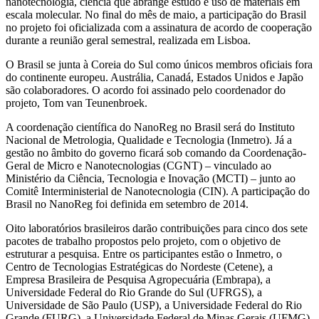
nanotecnologia, ciência que abrange estudo e uso de materiais em
escala molecular. No final do mês de maio, a participação do Brasil
no projeto foi oficializada com a assinatura de acordo de cooperação
durante a reunião geral semestral, realizada em Lisboa.
O Brasil se junta à Coreia do Sul como únicos membros oficiais fora
do continente europeu. Austrália, Canadá, Estados Unidos e Japão
são colaboradores. O acordo foi assinado pelo coordenador do
projeto, Tom van Teunenbroek.
A coordenação científica do NanoReg no Brasil será do Instituto
Nacional de Metrologia, Qualidade e Tecnologia (Inmetro). Já a
gestão no âmbito do governo ficará sob comando da Coordenação-
Geral de Micro e Nanotecnologias (CGNT) – vinculado ao
Ministério da Ciência, Tecnologia e Inovação (MCTI) – junto ao
Comitê Interministerial de Nanotecnologia (CIN). A participação do
Brasil no NanoReg foi definida em setembro de 2014.
Oito laboratórios brasileiros darão contribuições para cinco dos sete
pacotes de trabalho propostos pelo projeto, com o objetivo de
estruturar a pesquisa. Entre os participantes estão o Inmetro, o
Centro de Tecnologias Estratégicas do Nordeste (Cetene), a
Empresa Brasileira de Pesquisa Agropecuária (Embrapa), a
Universidade Federal do Rio Grande do Sul (UFRGS), a
Universidade de São Paulo (USP), a Universidade Federal do Rio
Grande (FURG), a Universidade Federal de Minas Gerais (UFMG),