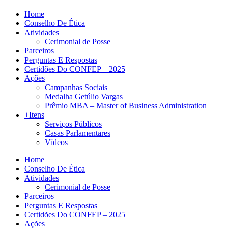
Home
Conselho De Ética
Atividades
Cerimonial de Posse
Parceiros
Perguntas E Respostas
Certidões Do CONFEP – 2025
Ações
Campanhas Sociais
Medalha Getúlio Vargas
Prêmio MBA – Master of Business Administration
+Itens
Serviços Públicos
Casas Parlamentares
Vídeos
Home
Conselho De Ética
Atividades
Cerimonial de Posse
Parceiros
Perguntas E Respostas
Certidões Do CONFEP – 2025
Ações