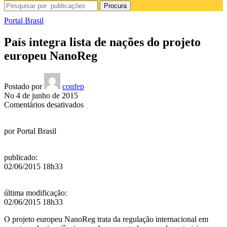
Procura
Portal Brasil
País integra lista de nações do projeto
europeu NanoReg
Postado por
confep
No 4 de junho de 2015
em
Comentários desativados
País
integra
por
Portal Brasil
lista
de
nações
publicado
:
do
02/06/2015 18h33
projeto
europeu
NanoReg
última modificação
:
02/06/2015 18h33
O projeto europeu NanoReg trata da regulação internacional em