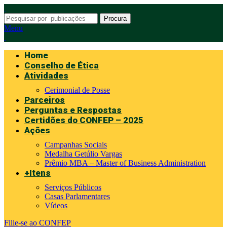
Procura
Menu
Home
Conselho de Ética
Atividades
Cerimonial de Posse
Parceiros
Perguntas e Respostas
Certidões do CONFEP – 2025
Ações
Campanhas Sociais
Medalha Getúlio Vargas
Prêmio MBA – Master of Business Administration
+Itens
Serviços Públicos
Casas Parlamentares
Vídeos
Filie-se ao CONFEP