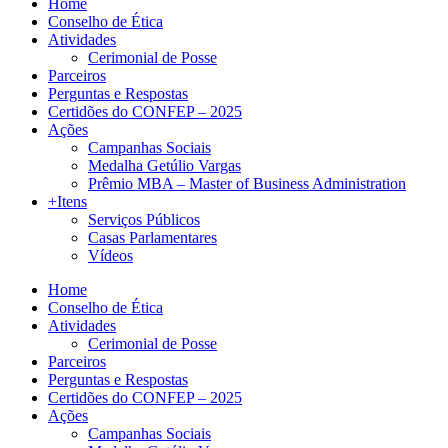
Home
Conselho de Ética
Atividades
Cerimonial de Posse
Parceiros
Perguntas e Respostas
Certidões do CONFEP – 2025
Ações
Campanhas Sociais
Medalha Getúlio Vargas
Prêmio MBA – Master of Business Administration
+Itens
Serviços Públicos
Casas Parlamentares
Vídeos
Home
Conselho de Ética
Atividades
Cerimonial de Posse
Parceiros
Perguntas e Respostas
Certidões do CONFEP – 2025
Ações
Campanhas Sociais