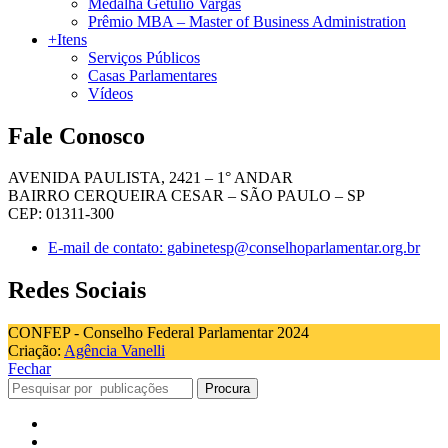
Medalha Getúlio Vargas
Prêmio MBA – Master of Business Administration
+Itens
Serviços Públicos
Casas Parlamentares
Vídeos
Fale Conosco
AVENIDA PAULISTA, 2421 – 1° ANDAR
BAIRRO CERQUEIRA CESAR – SÃO PAULO – SP
CEP: 01311-300
E-mail de contato: gabinetesp@conselhoparlamentar.org.br
Redes Sociais
CONFEP - Conselho Federal Parlamentar 2024
Criação:
Agência Vanelli
Fechar
Procura