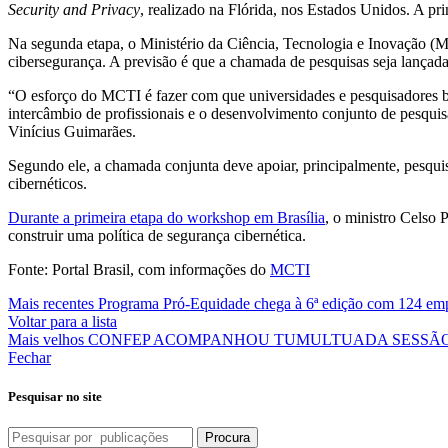
Security and Privacy
, realizado na Flórida, nos Estados Unidos. A pr
Na segunda etapa, o Ministério da Ciência, Tecnologia e Inovação (
cibersegurança. A previsão é que a chamada de pesquisas seja lançad
“O esforço do MCTI é fazer com que universidades e pesquisadores bra
intercâmbio de profissionais e o desenvolvimento conjunto de pesquis
Vinícius Guimarães.
Segundo ele, a chamada conjunta deve apoiar, principalmente, pesquis
cibernéticos.
Durante a primeira etapa do workshop em Brasília
, o ministro Celso
construir uma política de segurança cibernética.
Fonte: Portal Brasil, com informações do
MCTI
Mais recentes
Programa Pró-Equidade chega à 6ª edição com 124 empr
Voltar para a lista
Mais velhos
CONFEP ACOMPANHOU TUMULTUADA SESSÃO
Fechar
Pesquisar no site
Procura