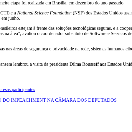
imeira etapa foi realizada em Brasília, em dezembro do ano passado.
MCTI) e a
National Science Foundation
(NSF) dos Estados Unidos assi
a em junho.
sileiros estejam à frente das soluções tecnológicas seguras, e a coope
as na área”, avaliou o coordenador substituto de Software e Serviços d
as nas áreas de segurança e privacidade na rede, sistemas humanos cib
 Pansera lembrou a visita da presidenta Dilma Rousseff aos Estados Un
esas participantes
 DO IMPEACHMENT NA CÂMARA DOS DEPUTADOS