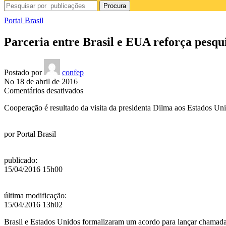
Procura
Portal Brasil
Parceria entre Brasil e EUA reforça pesqu
Postado por
confep
No 18 de abril de 2016
em
Comentários desativados
Parceria
Cooperação é resultado da visita da presidenta Dilma aos Estados U
entre
Brasil
e
por
Portal Brasil
EUA
reforça
pesquisas
publicado
:
em
15/04/2016 15h00
segurança
cibernética
última modificação
:
15/04/2016 13h02
Brasil e Estados Unidos formalizaram um acordo para lançar chamada 