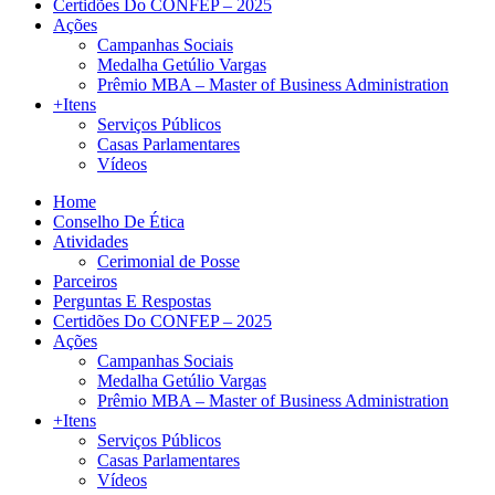
Certidões Do CONFEP – 2025
Ações
Campanhas Sociais
Medalha Getúlio Vargas
Prêmio MBA – Master of Business Administration
+Itens
Serviços Públicos
Casas Parlamentares
Vídeos
Home
Conselho De Ética
Atividades
Cerimonial de Posse
Parceiros
Perguntas E Respostas
Certidões Do CONFEP – 2025
Ações
Campanhas Sociais
Medalha Getúlio Vargas
Prêmio MBA – Master of Business Administration
+Itens
Serviços Públicos
Casas Parlamentares
Vídeos