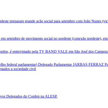
deste preparam grande ação social para setembro com João Nunes (vic
 em setembro de movimento social no nordeste (conexão nordeste), em 
nfep, é entrevistado pela TV BAND VALE em São José dos Campos/SP
selho federal parlamentar) Delegado Parlamentar JARBAS FERRAZ Par
tados a sociedade civil
 novos Delegados do Confep na ALESP.