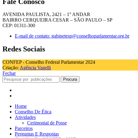
Fale Conosco
AVENIDA PAULISTA, 2421 – 1° ANDAR
BAIRRO CERQUEIRA CESAR – SÃO PAULO – SP
CEP: 01311-300
E-mail de contato: gabinetesp@conselhoparlamentar.org.br
Redes Sociais
CONFEP - Conselho Federal Parlamentar 2024
Criação:
Agência Vanelli
Fechar
Procura
Home
Conselho De Ética
Atividades
Cerimonial de Posse
Parceiros
Perguntas E Respostas