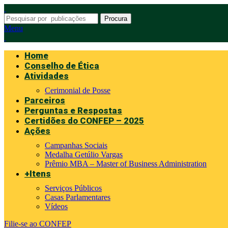
Procura
Menu
Home
Conselho de Ética
Atividades
Cerimonial de Posse
Parceiros
Perguntas e Respostas
Certidões do CONFEP – 2025
Ações
Campanhas Sociais
Medalha Getúlio Vargas
Prêmio MBA – Master of Business Administration
+Itens
Serviços Públicos
Casas Parlamentares
Vídeos
Filie-se ao CONFEP