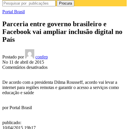
Procura
Portal Brasil
Parceria entre governo brasileiro e
Facebook vai ampliar inclusão digital no
País
Postado por
confep
No 11 de abril de 2015
em
Comentários desativados
Parceria
entre
De acordo com a presidenta Dilma Rousseff, acordo vai levar a
governo
internet para regiões remotas e garantir o acesso a serviços como
brasileiro
educação e saúde
e
Facebook
vai
por
Portal Brasil
ampliar
inclusão
digital
publicado
:
no
10/04/2015 19h17