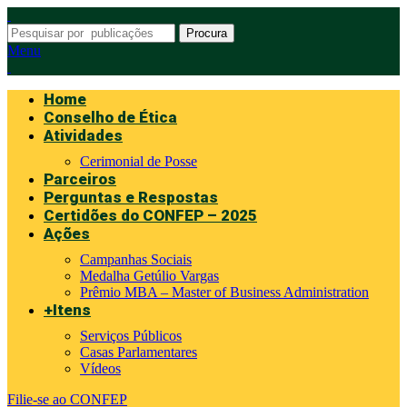
Procura
Menu
Home
Conselho de Ética
Atividades
Cerimonial de Posse
Parceiros
Perguntas e Respostas
Certidões do CONFEP – 2025
Ações
Campanhas Sociais
Medalha Getúlio Vargas
Prêmio MBA – Master of Business Administration
+Itens
Serviços Públicos
Casas Parlamentares
Vídeos
Filie-se ao CONFEP