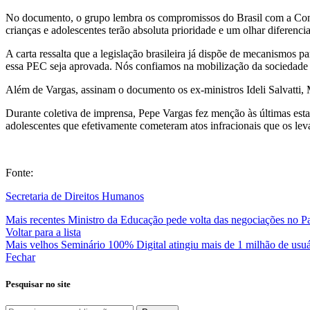
maioridade
penal
No documento, o grupo lembra os compromissos do Brasil com a Conve
crianças e adolescentes terão absoluta prioridade e um olhar diferenc
A carta ressalta que a legislação brasileira já dispõe de mecanismos 
essa PEC seja aprovada. Nós confiamos na mobilização da sociedade 
Além de Vargas, assinam o documento os ex-ministros Ideli Salvatti
Durante coletiva de imprensa, Pepe Vargas fez menção às últimas es
adolescentes que efetivamente cometeram atos infracionais que os l
Fonte:
Secretaria de Direitos Humanos
Mais recentes
Ministro da Educação pede volta das negociações no P
Voltar para a lista
Mais velhos
Seminário 100% Digital atingiu mais de 1 milhão de usuá
Fechar
Pesquisar no site