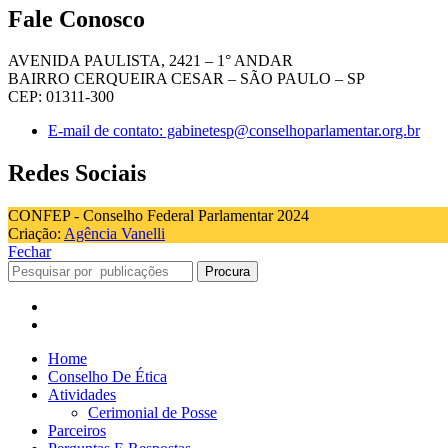
Fale Conosco
AVENIDA PAULISTA, 2421 – 1° ANDAR
BAIRRO CERQUEIRA CESAR – SÃO PAULO – SP
CEP: 01311-300
E-mail de contato: gabinetesp@conselhoparlamentar.org.br
Redes Sociais
CONFEP - Conselho Federal Parlamentar 2024
Criação:
Agência Vanelli
Fechar
Procura
Home
Conselho De Ética
Atividades
Cerimonial de Posse
Parceiros