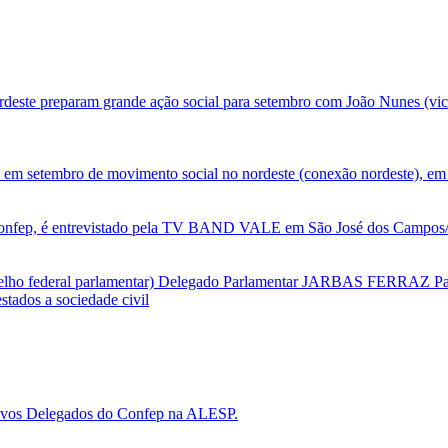
deste preparam grande ação social para setembro com João Nunes (vic
 em setembro de movimento social no nordeste (conexão nordeste), em 
nfep, é entrevistado pela TV BAND VALE em São José dos Campos/SP
selho federal parlamentar) Delegado Parlamentar JARBAS FERRAZ Par
tados a sociedade civil
 novos Delegados do Confep na ALESP.