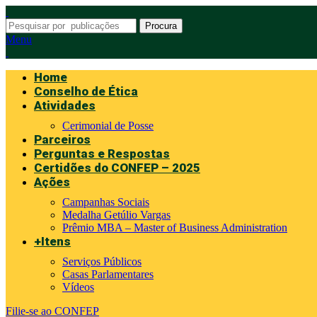
Procura
Menu
Home
Conselho de Ética
Atividades
Cerimonial de Posse
Parceiros
Perguntas e Respostas
Certidões do CONFEP – 2025
Ações
Campanhas Sociais
Medalha Getúlio Vargas
Prêmio MBA – Master of Business Administration
+Itens
Serviços Públicos
Casas Parlamentares
Vídeos
Filie-se ao CONFEP