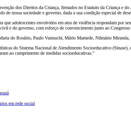
nção dos Direitos da Criança, firmados no Estatuto da Criança e do 
iado de nossa sociedade e governo, dada a sua condição especial de dese
para que adolescentes envolvidos em atos de violência respondam por se
civil e do governo, com esforço de convencimento junto ao Congresso
, Maria do Rosário, Paulo Vannuchi, Mário Mamede, Nilmário Miranda, P
tatísticas do Sistema Nacional de Atendimento Socioeducativo (Sinas
evaram ao cumprimento de medidas socioeducativas.”
araná
rios em rede social