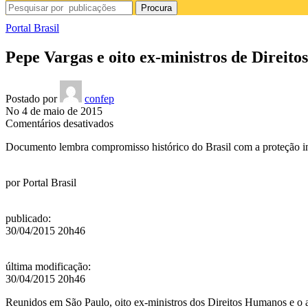
Procura
Portal Brasil
Pepe Vargas e oito ex-ministros de Direit
Postado por
confep
No 4 de maio de 2015
em
Comentários desativados
Pepe
Documento lembra compromisso histórico do Brasil com a proteção int
Vargas
e
oito
por
Portal Brasil
ex-
ministros
de
publicado
:
Direitos
30/04/2015 20h46
Humanos
assinam
carta
última modificação
:
contra
30/04/2015 20h46
redução
da
Reunidos em São Paulo, oito ex-ministros dos Direitos Humanos e o at