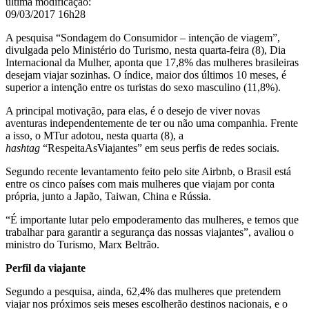
última modificação
:
09/03/2017 16h28
A pesquisa “Sondagem do Consumidor
–
intenção de viagem”,
divulgada pelo Ministério do Turismo, nesta quarta-feira (8), Dia
Internacional da Mulher, aponta que 17,8% das mulheres brasileiras
desejam viajar sozinhas. O índice, maior dos últimos 10 meses, é
superior a intenção entre os turistas do sexo masculino (11,8%).
A principal motivação, para elas, é o desejo de viver novas
aventuras independentemente de ter ou não uma companhia. Frente
a isso, o MTur adotou, nesta quarta (8), a
hashtag
“RespeitaAsViajantes” em seus perfis de redes sociais.
Segundo recente levantamento feito pelo site Airbnb, o Brasil está
entre os cinco países com mais mulheres que viajam por conta
própria, junto a Japão, Taiwan, China e Rússia.
“É importante lutar pelo empoderamento das mulheres, e temos que
trabalhar para garantir a segurança das nossas viajantes”, avaliou o
ministro do Turismo, Marx Beltrão.
Perfil da viajante
Segundo a pesquisa, ainda, 62,4% das mulheres que pretendem
viajar nos próximos seis meses escolherão destinos nacionais, e o