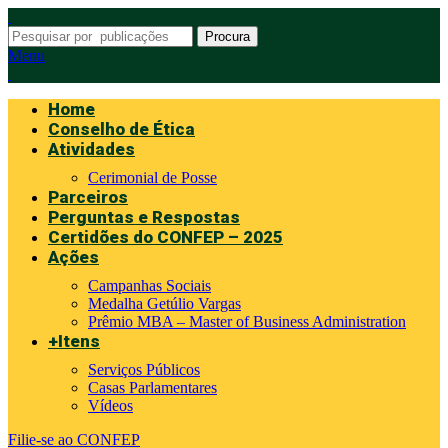
Procura
Menu
Home
Conselho de Ética
Atividades
Cerimonial de Posse
Parceiros
Perguntas e Respostas
Certidões do CONFEP – 2025
Ações
Campanhas Sociais
Medalha Getúlio Vargas
Prêmio MBA – Master of Business Administration
+Itens
Serviços Públicos
Casas Parlamentares
Vídeos
Filie-se ao CONFEP