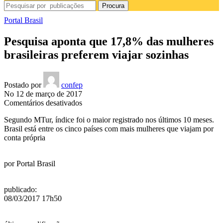
Procura
Portal Brasil
Pesquisa aponta que 17,8% das mulheres
brasileiras preferem viajar sozinhas
Postado por
confep
No 12 de março de 2017
em
Comentários desativados
Pesquisa
Segundo MTur, índice foi o maior registrado nos últimos 10 meses.
aponta
Brasil está entre os cinco países com mais mulheres que viajam por
que
conta própria
17,8%
das
mulheres
por
Portal Brasil
brasileiras
preferem
viajar
publicado
:
sozinhas
08/03/2017 17h50