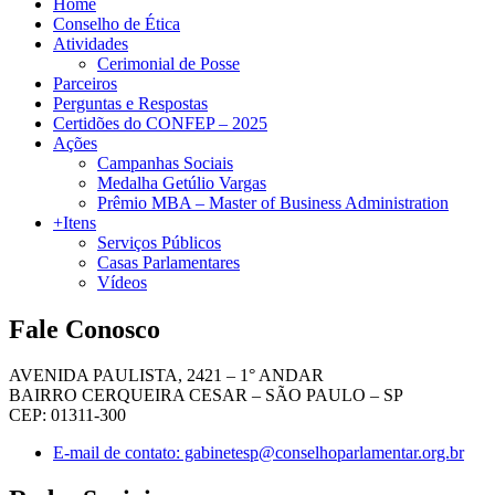
Home
Conselho de Ética
Atividades
Cerimonial de Posse
Parceiros
Perguntas e Respostas
Certidões do CONFEP – 2025
Ações
Campanhas Sociais
Medalha Getúlio Vargas
Prêmio MBA – Master of Business Administration
+Itens
Serviços Públicos
Casas Parlamentares
Vídeos
Fale Conosco
AVENIDA PAULISTA, 2421 – 1° ANDAR
BAIRRO CERQUEIRA CESAR – SÃO PAULO – SP
CEP: 01311-300
E-mail de contato: gabinetesp@conselhoparlamentar.org.br