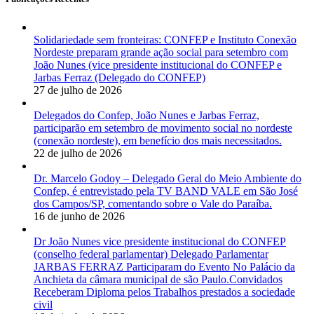
Solidariedade sem fronteiras: CONFEP e Instituto Conexão
Nordeste preparam grande ação social para setembro com
João Nunes (vice presidente institucional do CONFEP e
Jarbas Ferraz (Delegado do CONFEP)
27 de julho de 2026
Delegados do Confep, João Nunes e Jarbas Ferraz,
participarão em setembro de movimento social no nordeste
(conexão nordeste), em benefício dos mais necessitados.
22 de julho de 2026
Dr. Marcelo Godoy – Delegado Geral do Meio Ambiente do
Confep, é entrevistado pela TV BAND VALE em São José
dos Campos/SP, comentando sobre o Vale do Paraíba.
16 de junho de 2026
Dr João Nunes vice presidente institucional do CONFEP
(conselho federal parlamentar) Delegado Parlamentar
JARBAS FERRAZ Participaram do Evento No Palácio da
Anchieta da câmara municipal de são Paulo.Convidados
Receberam Diploma pelos Trabalhos prestados a sociedade
civil