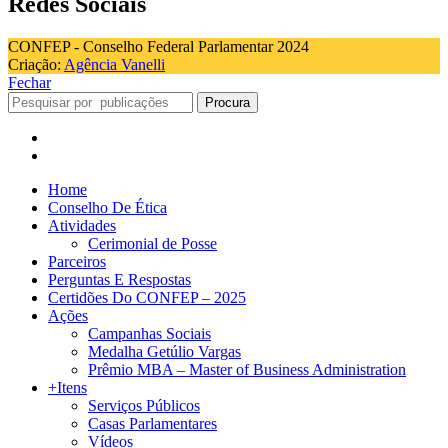
Redes Sociais
CONFEP - Conselho Federal Parlamentar 2024
Criação:
Agência Vanelli
Fechar
Procura
Home
Conselho De Ética
Atividades
Cerimonial de Posse
Parceiros
Perguntas E Respostas
Certidões Do CONFEP – 2025
Ações
Campanhas Sociais
Medalha Getúlio Vargas
Prêmio MBA – Master of Business Administration
+Itens
Serviços Públicos
Casas Parlamentares
Vídeos