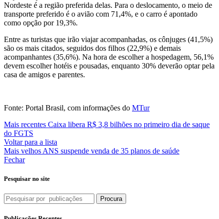
Nordeste é a região preferida delas. Para o deslocamento, o meio de
transporte preferido é o avião com 71,4%, e o carro é apontado
como opção por 19,3%.
Entre as turistas que irão viajar acompanhadas, os cônjuges (41,5%)
são os mais citados, seguidos dos filhos (22,9%) e demais
acompanhantes (35,6%). Na hora de escolher a hospedagem, 56,1%
devem escolher hotéis e pousadas, enquanto 30% deverão optar pela
casa de amigos e parentes.
Fonte: Portal Brasil, com informações do
MTur
Mais recentes
Caixa libera R$ 3,8 bilhões no primeiro dia de saque
do FGTS
Voltar para a lista
Mais velhos
ANS suspende venda de 35 planos de saúde
Fechar
Pesquisar no site
Procura
Publicações Recentes