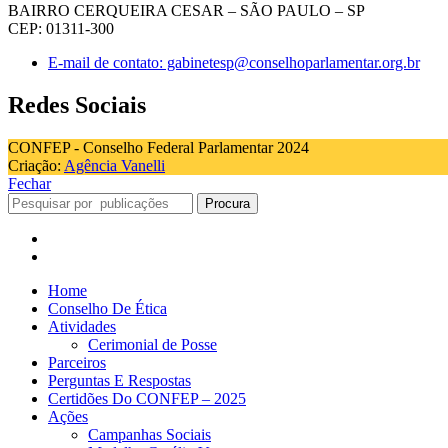
BAIRRO CERQUEIRA CESAR – SÃO PAULO – SP
CEP: 01311-300
E-mail de contato: gabinetesp@conselhoparlamentar.org.br
Redes Sociais
CONFEP - Conselho Federal Parlamentar 2024
Criação:
Agência Vanelli
Fechar
Procura
Home
Conselho De Ética
Atividades
Cerimonial de Posse
Parceiros
Perguntas E Respostas
Certidões Do CONFEP – 2025
Ações
Campanhas Sociais