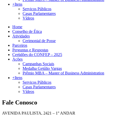
+Itens
Serviços Públicos
Casas Parlamentares
Vídeos
Home
Conselho de Ética
Atividades
Cerimonial de Posse
Parceiros
Perguntas e Respostas
Certidões do CONFEP – 2025
Ações
Campanhas Sociais
Medalha Getúlio Vargas
Prêmio MBA – Master of Business Administration
+Itens
Serviços Públicos
Casas Parlamentares
Vídeos
Fale Conosco
AVENIDA PAULISTA, 2421 – 1° ANDAR