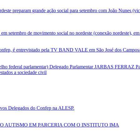
deste preparam grande ação social para setembro com João Nunes (vic
 em setembro de movimento social no nordeste (conexão nordeste), em 
nfep, é entrevistado pela TV BAND VALE em São José dos Campos/SP
selho federal parlamentar) Delegado Parlamentar JARBAS FERRAZ Par
tados a sociedade civil
 novos Delegados do Confep na ALESP.
O AUTISMO EM PARCERIA COM O INSTITUTO IMA