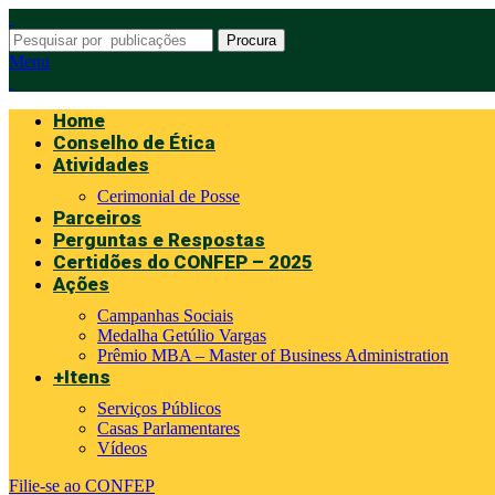
Procura
Menu
Home
Conselho de Ética
Atividades
Cerimonial de Posse
Parceiros
Perguntas e Respostas
Certidões do CONFEP – 2025
Ações
Campanhas Sociais
Medalha Getúlio Vargas
Prêmio MBA – Master of Business Administration
+Itens
Serviços Públicos
Casas Parlamentares
Vídeos
Filie-se ao CONFEP