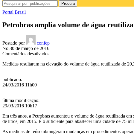
Procura
Portal Brasil
Petrobras amplia volume de água reutiliza
Postado por
confep
No 30 de março de 2016
em
Comentários desativados
Petrobras
Medidas resultaram na elevação do volume de água reutilizada de 20,3
amplia
volume
de
publicado
:
água
24/03/2016 11h00
reutilizada
em
refinarias
última modificação
:
29/03/2016 10h17
Em três anos, a Petrobras aumentou o volume de água reutilizada em s
de litros, em 2015. É o suficiente para abastecer uma cidade de 75 m
As medidas de reúso abrangeram mudanças em procedimentos operacion