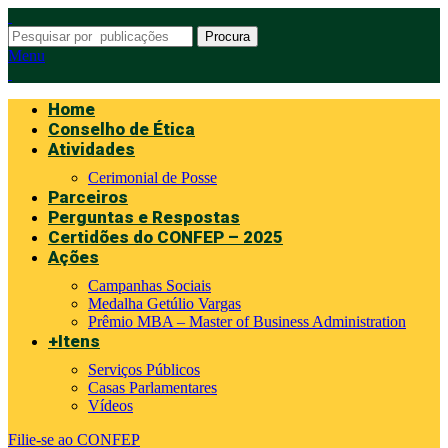
Procura
Menu
Home
Conselho de Ética
Atividades
Cerimonial de Posse
Parceiros
Perguntas e Respostas
Certidões do CONFEP – 2025
Ações
Campanhas Sociais
Medalha Getúlio Vargas
Prêmio MBA – Master of Business Administration
+Itens
Serviços Públicos
Casas Parlamentares
Vídeos
Filie-se ao CONFEP