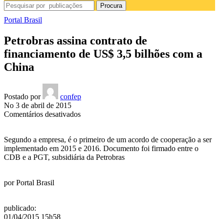
Procura
Portal Brasil
Petrobras assina contrato de
financiamento de US$ 3,5 bilhões com a
China
Postado por
confep
No 3 de abril de 2015
em
Comentários desativados
Petrobras
assina
Segundo a empresa, é o primeiro de um acordo de cooperação a ser
contrato
implementado em 2015 e 2016. Documento foi firmado entre o
de
CDB e a PGT, subsidiária da Petrobras
financiamento
de
US$
por
Portal Brasil
3,5
bilhões
com
publicado
:
a
01/04/2015 15h58