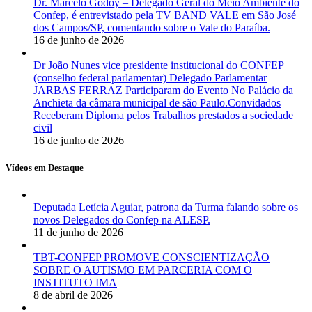
Dr. Marcelo Godoy – Delegado Geral do Meio Ambiente do
Confep, é entrevistado pela TV BAND VALE em São José
dos Campos/SP, comentando sobre o Vale do Paraíba.
16 de junho de 2026
Dr João Nunes vice presidente institucional do CONFEP
(conselho federal parlamentar) Delegado Parlamentar
JARBAS FERRAZ Participaram do Evento No Palácio da
Anchieta da câmara municipal de são Paulo.Convidados
Receberam Diploma pelos Trabalhos prestados a sociedade
civil
16 de junho de 2026
Vídeos em Destaque
Deputada Letícia Aguiar, patrona da Turma falando sobre os
novos Delegados do Confep na ALESP.
11 de junho de 2026
TBT-CONFEP PROMOVE CONSCIENTIZAÇÃO
SOBRE O AUTISMO EM PARCERIA COM O
INSTITUTO IMA
8 de abril de 2026