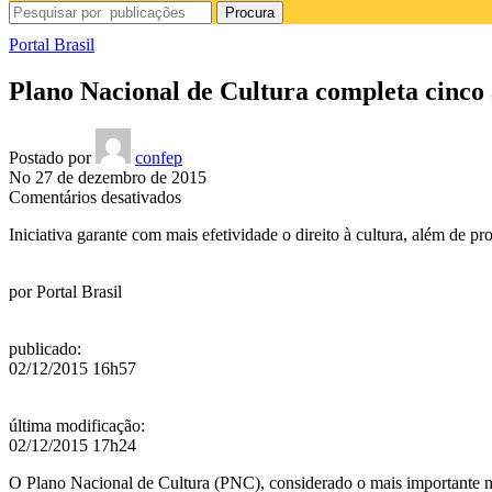
Procura
Portal Brasil
Plano Nacional de Cultura completa cinco
Postado por
confep
No 27 de dezembro de 2015
em
Comentários desativados
Plano
Iniciativa garante com mais efetividade o direito à cultura, além de pr
Nacional
de
Cultura
por
Portal Brasil
completa
cinco
anos
publicado
:
02/12/2015 16h57
última modificação
:
02/12/2015 17h24
O Plano Nacional de Cultura (PNC), considerado o mais importante marc