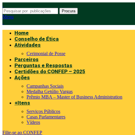
Procura
Menu
Home
Conselho de Ética
Atividades
Cerimonial de Posse
Parceiros
Perguntas e Respostas
Certidões do CONFEP – 2025
Ações
Campanhas Sociais
Medalha Getúlio Vargas
Prêmio MBA – Master of Business Administration
+Itens
Serviços Públicos
Casas Parlamentares
Vídeos
Filie-se ao CONFEP