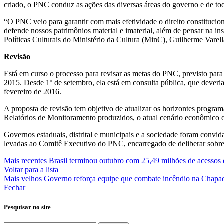
criado, o PNC conduz as ações das diversas áreas do governo e de toda
“O PNC veio para garantir com mais efetividade o direito constitucion
defende nossos patrimônios material e imaterial, além de pensar na i
Políticas Culturais do Ministério da Cultura (MinC), Guilherme Varell
Revisão
Está em curso o processo para revisar as metas do PNC, previsto para
2015. Desde 1º de setembro, ela está em consulta pública, que deveria
fevereiro de 2016.
A proposta de revisão tem objetivo de atualizar os horizontes progra
Relatórios de Monitoramento produzidos, o atual cenário econômico d
Governos estaduais, distrital e municipais e a sociedade foram convida
levadas ao Comitê Executivo do PNC, encarregado de deliberar sobre
Mais recentes
Brasil terminou outubro com 25,49 milhões de acessos 
Voltar para a lista
Mais velhos
Governo reforça equipe que combate incêndio na Chapa
Fechar
Pesquisar no site