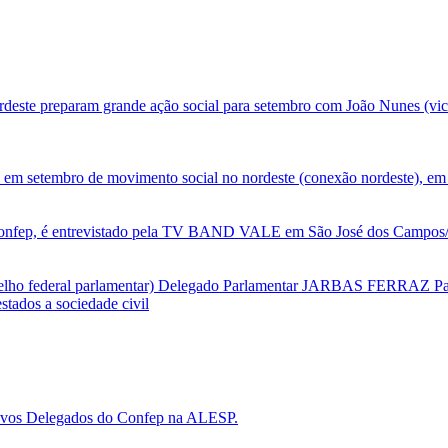
deste preparam grande ação social para setembro com João Nunes (vic
 em setembro de movimento social no nordeste (conexão nordeste), em 
nfep, é entrevistado pela TV BAND VALE em São José dos Campos/SP
selho federal parlamentar) Delegado Parlamentar JARBAS FERRAZ Par
tados a sociedade civil
 novos Delegados do Confep na ALESP.