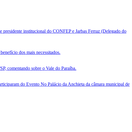
e presidente institucional do CONFEP e Jarbas Ferraz (Delegado do
benefício dos mais necessitados.
, comentando sobre o Vale do Paraíba.
ticiparam do Evento No Palácio da Anchieta da câmara municipal de