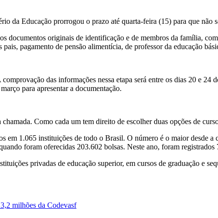
ério da Educação prorrogou o prazo até quarta-feira (15) para que não 
o os documentos originais de identificação e de membros da família, co
 pais, pagamento de pensão alimentícia, de professor da educação básic
omprovação das informações nessa etapa será entre os dias 20 e 24 de f
de março para apresentar a documentação.
ra chamada. Como cada um tem direito de escolher duas opções de curs
dos em 1.065 instituições de todo o Brasil. O número é o maior desde a
ando foram oferecidas 203.602 bolsas. Neste ano, foram registrados 7
stituições privadas de educação superior, em cursos de graduação e seq
 3,2 milhões da Codevasf