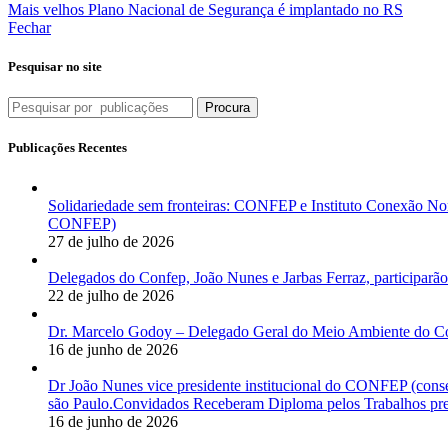
Mais velhos
Plano Nacional de Segurança é implantado no RS
Fechar
Pesquisar no site
Procura
Publicações Recentes
Solidariedade sem fronteiras: CONFEP e Instituto Conexão Nor
CONFEP)
27 de julho de 2026
Delegados do Confep, João Nunes e Jarbas Ferraz, participarão
22 de julho de 2026
Dr. Marcelo Godoy – Delegado Geral do Meio Ambiente do Co
16 de junho de 2026
Dr João Nunes vice presidente institucional do CONFEP (con
são Paulo.Convidados Receberam Diploma pelos Trabalhos pres
16 de junho de 2026