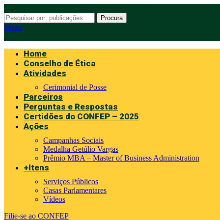
Procura
Menu
Home
Conselho de Ética
Atividades
Cerimonial de Posse
Parceiros
Perguntas e Respostas
Certidões do CONFEP – 2025
Ações
Campanhas Sociais
Medalha Getúlio Vargas
Prêmio MBA – Master of Business Administration
+Itens
Serviços Públicos
Casas Parlamentares
Vídeos
Filie-se ao CONFEP