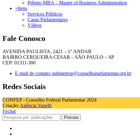
Prêmio MBA – Master of Business Administration
+Itens
Serviços Públicos
Casas Parlamentares
Vídeos
Fale Conosco
AVENIDA PAULISTA, 2421 – 1° ANDAR
BAIRRO CERQUEIRA CESAR – SÃO PAULO – SP
CEP: 01311-300
E-mail de contato: gabinetesp@conselhoparlamentar.org.br
Redes Sociais
CONFEP - Conselho Federal Parlamentar 2024
Criação:
Agência Vanelli
Fechar
Procura