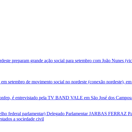
deste preparam grande ação social para setembro com João Nunes (vic
 em setembro de movimento social no nordeste (conexão nordeste), em 
nfep, é entrevistado pela TV BAND VALE em São José dos Campos/SP
selho federal parlamentar) Delegado Parlamentar JARBAS FERRAZ Par
tados a sociedade civil