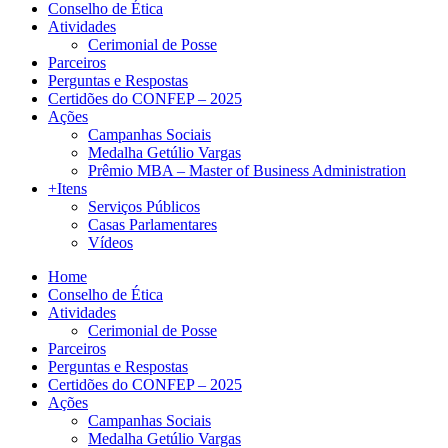
Conselho de Ética
Atividades
Cerimonial de Posse
Parceiros
Perguntas e Respostas
Certidões do CONFEP – 2025
Ações
Campanhas Sociais
Medalha Getúlio Vargas
Prêmio MBA – Master of Business Administration
+Itens
Serviços Públicos
Casas Parlamentares
Vídeos
Home
Conselho de Ética
Atividades
Cerimonial de Posse
Parceiros
Perguntas e Respostas
Certidões do CONFEP – 2025
Ações
Campanhas Sociais
Medalha Getúlio Vargas