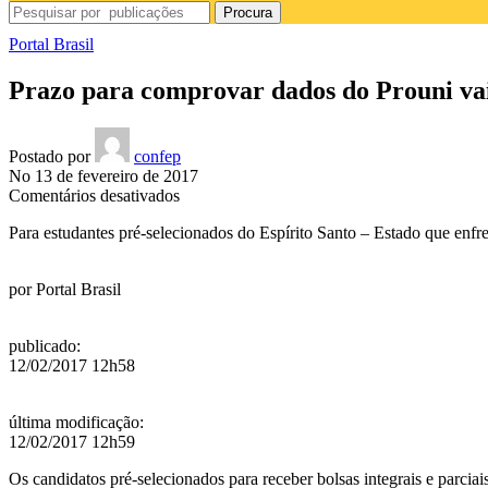
Procura
Portal Brasil
Prazo para comprovar dados do Prouni vai
Postado por
confep
No 13 de fevereiro de 2017
em
Comentários desativados
Prazo
Para estudantes pré-selecionados do Espírito Santo – Estado que enfrent
para
comprovar
dados
por
Portal Brasil
do
Prouni
vai
publicado
:
até
12/02/2017 12h58
a
segunda
(13)
última modificação
:
12/02/2017 12h59
Os candidatos pré-selecionados para receber bolsas integrais e parci