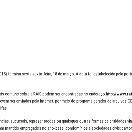
5) termina nesta sexta-feira, 18 de março. A data foi estabelecida pela porta
mais comuns sobre a RAIS podem ser encontradas no endereço
http://www.rai
vem ser enviadas pela internet, por meio do programa gerador de arquivos G
ifas.
gências, sucursais, representações ou quaisquer outras formas de entidades v
nham mantido empregados no ano-base; condomínios e sociedades civis; cartóri