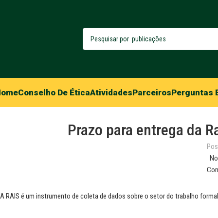
Home
Conselho De Ética
Atividades
Parceiros
Perguntas 
Prazo para entrega da Ra
Pos
No
Com
A RAIS é um instrumento de coleta de dados sobre o setor do trabalho formal 