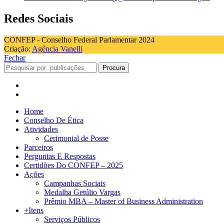
Redes Sociais
CONFEP - Conselho Federal Parlamentar 2024
Criação:
Agência Vanelli
Fechar
Procura
Home
Conselho De Ética
Atividades
Cerimonial de Posse
Parceiros
Perguntas E Respostas
Certidões Do CONFEP – 2025
Ações
Campanhas Sociais
Medalha Getúlio Vargas
Prêmio MBA – Master of Business Administration
+Itens
Serviços Públicos