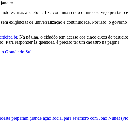
 janeiro.
idores, mas a telefonia fixa continua sendo o único serviço prestado 
 sem exigências de universalização e continuidade. Por isso, o governo 
rticipa.br
. Na página, o cidadão tem acesso aos cinco eixos de partici
o. Para responder às questões, é preciso ter um cadastro na página.
Rio Grande do Sul
deste preparam grande ação social para setembro com João Nunes (vic