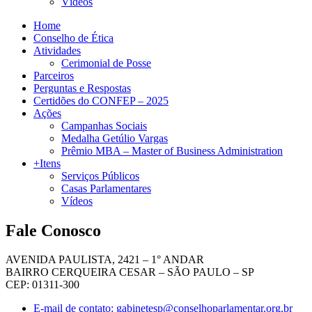
Vídeos
Home
Conselho de Ética
Atividades
Cerimonial de Posse
Parceiros
Perguntas e Respostas
Certidões do CONFEP – 2025
Ações
Campanhas Sociais
Medalha Getúlio Vargas
Prêmio MBA – Master of Business Administration
+Itens
Serviços Públicos
Casas Parlamentares
Vídeos
Fale Conosco
AVENIDA PAULISTA, 2421 – 1° ANDAR
BAIRRO CERQUEIRA CESAR – SÃO PAULO – SP
CEP: 01311-300
E-mail de contato: gabinetesp@conselhoparlamentar.org.br