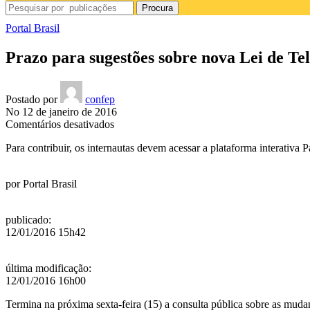
Procura
Portal Brasil
Prazo para sugestões sobre nova Lei de Tel
Postado por
confep
No 12 de janeiro de 2016
em
Comentários desativados
Prazo
Para contribuir, os internautas devem acessar a plataforma interativa Pa
para
sugestões
sobre
por
Portal Brasil
nova
Lei
de
publicado
:
Telecomunicações
12/01/2016 15h42
vai
até
sexta-
última modificação
:
feira
12/01/2016 16h00
Termina na próxima sexta-feira (15) a consulta pública sobre as muda