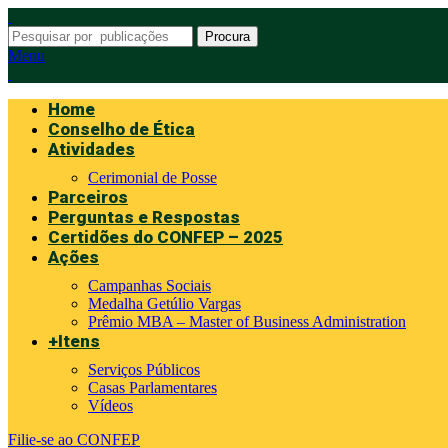
Procura
Menu
Home
Conselho de Ética
Atividades
Cerimonial de Posse
Parceiros
Perguntas e Respostas
Certidões do CONFEP – 2025
Ações
Campanhas Sociais
Medalha Getúlio Vargas
Prêmio MBA – Master of Business Administration
+Itens
Serviços Públicos
Casas Parlamentares
Vídeos
Filie-se ao CONFEP