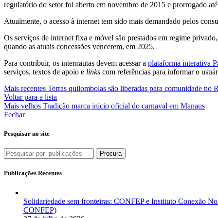
regulatório do setor foi aberto em novembro de 2015 e prorrogado até
Atualmente, o acesso à internet tem sido mais demandado pelos consum
Os serviços de internet fixa e móvel são prestados em regime privado,
quando as atuais concessões vencerem, em 2025.
Para contribuir, os internautas devem acessar a
plataforma interativa Pa
serviços, textos de apoio e
links
com referências para informar o usuári
Mais recentes
Terras quilombolas são liberadas para comunidade no 
Voltar para a lista
Mais velhos
Tradição marca início oficial do carnaval em Manaus
Fechar
Pesquisar no site
Procura
Publicações Recentes
Solidariedade sem fronteiras: CONFEP e Instituto Conexão Nor
CONFEP)