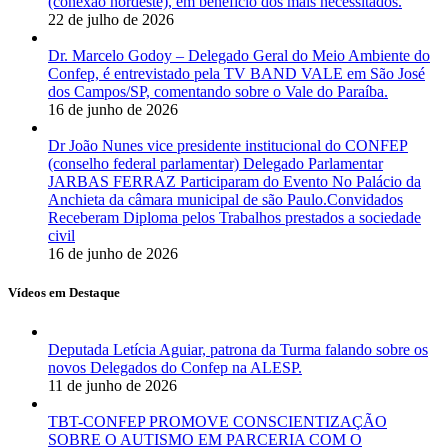
(conexão nordeste), em benefício dos mais necessitados.
22 de julho de 2026
Dr. Marcelo Godoy – Delegado Geral do Meio Ambiente do
Confep, é entrevistado pela TV BAND VALE em São José
dos Campos/SP, comentando sobre o Vale do Paraíba.
16 de junho de 2026
Dr João Nunes vice presidente institucional do CONFEP
(conselho federal parlamentar) Delegado Parlamentar
JARBAS FERRAZ Participaram do Evento No Palácio da
Anchieta da câmara municipal de são Paulo.Convidados
Receberam Diploma pelos Trabalhos prestados a sociedade
civil
16 de junho de 2026
Vídeos em Destaque
Deputada Letícia Aguiar, patrona da Turma falando sobre os
novos Delegados do Confep na ALESP.
11 de junho de 2026
TBT-CONFEP PROMOVE CONSCIENTIZAÇÃO
SOBRE O AUTISMO EM PARCERIA COM O