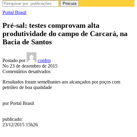
Procura
Portal Brasil
Pré-sal: testes comprovam alta
produtividade do campo de Carcará, na
Bacia de Santos
Postado por
confep
No 23 de dezembro de 2015
em
Comentários desativados
Pré-
Resultados foram semelhantes aos alcançados por poços com
sal:
petróleo de boa qualidade
testes
comprovam
alta
por
Portal Brasil
produtividade
do
campo
publicado
:
de
23/12/2015 15h26
Carcará,
na