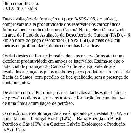
Bacia
última modificação
:
de
23/12/2015 15h26
Santos
Duas avaliações de formação no poço 3-SPS-105, do pré-sal,
comprovaram alta produtividade dos reservatórios carbonáticos.
Informalmente conhecido como Carcará Norte, ele está localizado
na área do Plano de Avaliação da Descoberta de Carcará (PAD), 4,6
km ao norte do poço descobridor (4-SPS-86B), a mais de 6 mil
metros de profundidade, dentro de rochas basálticas.
Os dois testes de formação realizados nos reservatórios atestaram
excelente produtividade em ambos os intervalos. Estima-se que o
potencial de produção do Carcará Norte seja equivalente aos
resultados alcançados pelos melhores poços produtores do pré-sal da
Bacia de Santos, com petróleo de boa qualidade, sem a presença de
contaminantes.
De acordo com a Petrobras, os resultados das análises de fluidos e
de pressão obtidos a partir dos testes de formação indicam tratar-se
de uma única acumulação de petróleo.
O consórcio de exploração da área é operado pela estatal (66%), em
parceria com a Petrogal Brasil (14%), a Barra Energia do Brasil
Petróleo e Gás (10%) e a Queiroz Galvão Exploração e Produção
S.A. (10%).