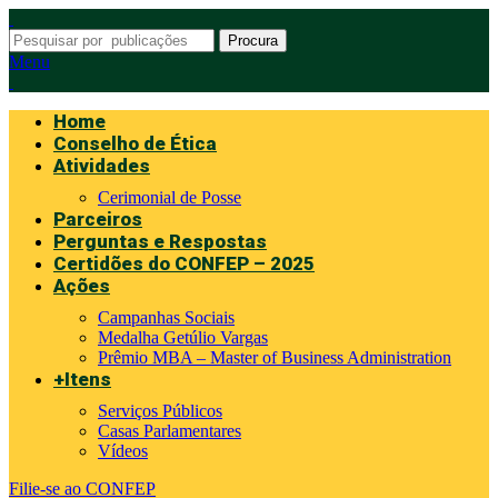
Procura
Menu
Home
Conselho de Ética
Atividades
Cerimonial de Posse
Parceiros
Perguntas e Respostas
Certidões do CONFEP – 2025
Ações
Campanhas Sociais
Medalha Getúlio Vargas
Prêmio MBA – Master of Business Administration
+Itens
Serviços Públicos
Casas Parlamentares
Vídeos
Filie-se ao CONFEP