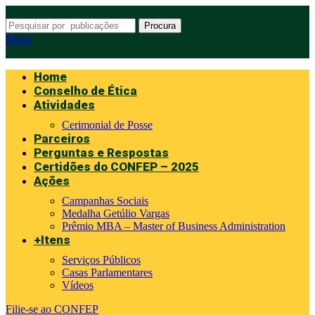
Procura
Menu
Home
Conselho de Ética
Atividades
Cerimonial de Posse
Parceiros
Perguntas e Respostas
Certidões do CONFEP – 2025
Ações
Campanhas Sociais
Medalha Getúlio Vargas
Prêmio MBA – Master of Business Administration
+Itens
Serviços Públicos
Casas Parlamentares
Vídeos
Filie-se ao CONFEP