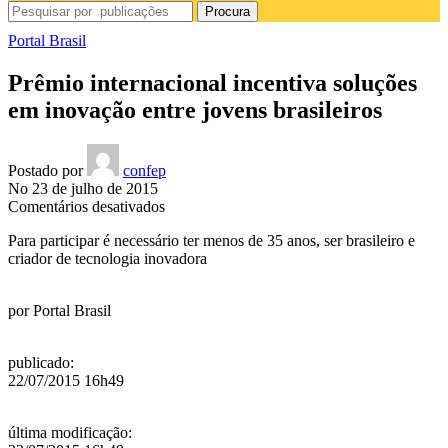
Procura
Portal Brasil
Prêmio internacional incentiva soluções
em inovação entre jovens brasileiros
Postado por
confep
No 23 de julho de 2015
em
Comentários desativados
Prêmio
Para participar é necessário ter menos de 35 anos, ser brasileiro e
internacional
criador de tecnologia inovadora
incentiva
soluções
em
por
Portal Brasil
inovação
entre
jovens
publicado
:
brasileiros
22/07/2015 16h49
última modificação
: