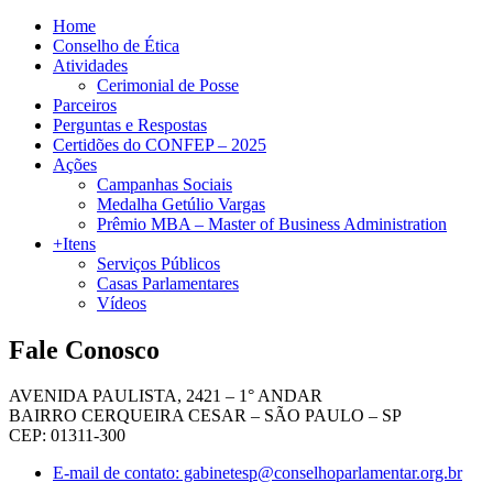
Home
Conselho de Ética
Atividades
Cerimonial de Posse
Parceiros
Perguntas e Respostas
Certidões do CONFEP – 2025
Ações
Campanhas Sociais
Medalha Getúlio Vargas
Prêmio MBA – Master of Business Administration
+Itens
Serviços Públicos
Casas Parlamentares
Vídeos
Fale Conosco
AVENIDA PAULISTA, 2421 – 1° ANDAR
BAIRRO CERQUEIRA CESAR – SÃO PAULO – SP
CEP: 01311-300
E-mail de contato: gabinetesp@conselhoparlamentar.org.br