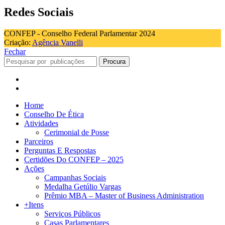
Redes Sociais
CONFEP - Conselho Federal Parlamentar 2024
Criação:
Agência Vanelli
Fechar
Procura
Home
Conselho De Ética
Atividades
Cerimonial de Posse
Parceiros
Perguntas E Respostas
Certidões Do CONFEP – 2025
Ações
Campanhas Sociais
Medalha Getúlio Vargas
Prêmio MBA – Master of Business Administration
+Itens
Serviços Públicos
Casas Parlamentares