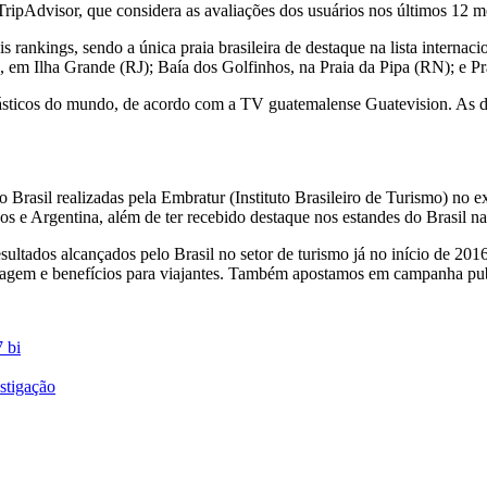
ripAdvisor, que considera as avaliações dos usuários nos últimos 12 
ankings, sendo a única praia brasileira de destaque na lista internacio
m Ilha Grande (RJ); Baía dos Golfinhos, na Praia da Pipa (RN); e Pra
ntásticos do mundo, de acordo com a TV guatemalense Guatevision. As
asil realizadas pela Embratur (Instituto Brasileiro de Turismo) no ex
 e Argentina, além de ter recebido destaque nos estandes do Brasil nas
tados alcançados pelo Brasil no setor de turismo já no início de 2016
viagem e benefícios para viajantes. Também apostamos em campanha publ
 bi
estigação