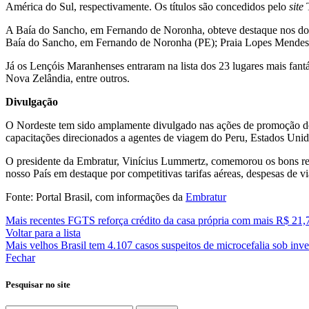
América do Sul, respectivamente. Os títulos são concedidos pelo
site
T
A Baía do Sancho, em Fernando de Noronha, obteve destaque nos dois r
Baía do Sancho, em Fernando de Noronha (PE); Praia Lopes Mendes, e
Já os Lençóis Maranhenses entraram na lista dos 23 lugares mais fa
Nova Zelândia, entre outros.
Divulgação
O Nordeste tem sido amplamente divulgado nas ações de promoção do Br
capacitações direcionados a agentes de viagem do Peru, Estados Unidos
O presidente da Embratur, Vinícius Lummertz, comemorou os bons resul
nosso País em destaque por competitivas tarifas aéreas, despesas de 
Fonte: Portal Brasil, com informações da
Embratur
Mais recentes
FGTS reforça crédito da casa própria com mais R$ 21,7
Voltar para a lista
Mais velhos
Brasil tem 4.107 casos suspeitos de microcefalia sob inv
Fechar
Pesquisar no site