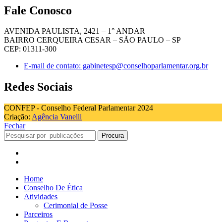
Fale Conosco
AVENIDA PAULISTA, 2421 – 1° ANDAR
BAIRRO CERQUEIRA CESAR – SÃO PAULO – SP
CEP: 01311-300
E-mail de contato: gabinetesp@conselhoparlamentar.org.br
Redes Sociais
CONFEP - Conselho Federal Parlamentar 2024
Criação:
Agência Vanelli
Fechar
Procura
Home
Conselho De Ética
Atividades
Cerimonial de Posse
Parceiros