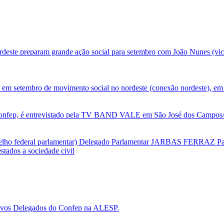
deste preparam grande ação social para setembro com João Nunes (vic
 em setembro de movimento social no nordeste (conexão nordeste), em 
nfep, é entrevistado pela TV BAND VALE em São José dos Campos/SP
selho federal parlamentar) Delegado Parlamentar JARBAS FERRAZ Par
tados a sociedade civil
 novos Delegados do Confep na ALESP.