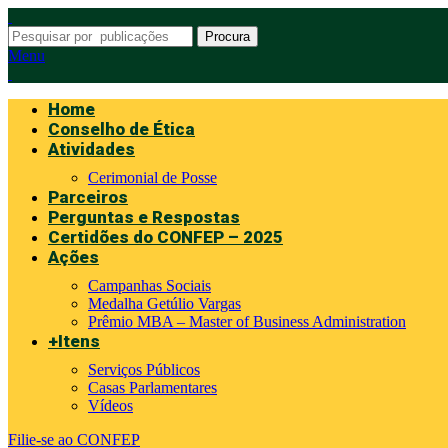
Procura
Menu
Home
Conselho de Ética
Atividades
Cerimonial de Posse
Parceiros
Perguntas e Respostas
Certidões do CONFEP – 2025
Ações
Campanhas Sociais
Medalha Getúlio Vargas
Prêmio MBA – Master of Business Administration
+Itens
Serviços Públicos
Casas Parlamentares
Vídeos
Filie-se ao CONFEP