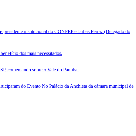
e presidente institucional do CONFEP e Jarbas Ferraz (Delegado do
benefício dos mais necessitados.
, comentando sobre o Vale do Paraíba.
ticiparam do Evento No Palácio da Anchieta da câmara municipal de