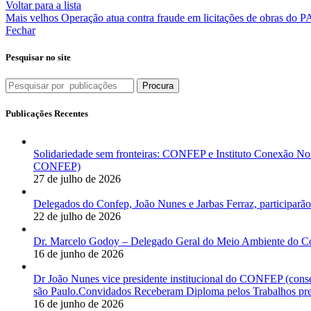
Voltar para a lista
Mais velhos
Operação atua contra fraude em licitações de obras do 
Fechar
Pesquisar no site
Procura
Publicações Recentes
Solidariedade sem fronteiras: CONFEP e Instituto Conexão Nor
CONFEP)
27 de julho de 2026
Delegados do Confep, João Nunes e Jarbas Ferraz, participarão
22 de julho de 2026
Dr. Marcelo Godoy – Delegado Geral do Meio Ambiente do Co
16 de junho de 2026
Dr João Nunes vice presidente institucional do CONFEP (con
são Paulo.Convidados Receberam Diploma pelos Trabalhos pres
16 de junho de 2026