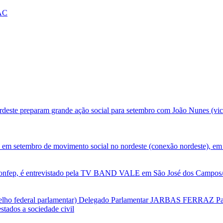
PAC
deste preparam grande ação social para setembro com João Nunes (vic
 em setembro de movimento social no nordeste (conexão nordeste), em 
nfep, é entrevistado pela TV BAND VALE em São José dos Campos/SP
selho federal parlamentar) Delegado Parlamentar JARBAS FERRAZ Par
tados a sociedade civil