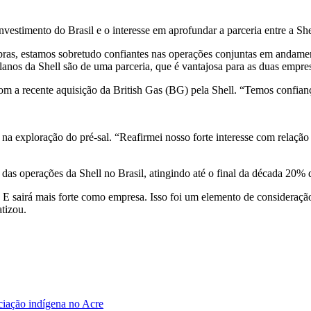
vestimento do Brasil e o interesse em aprofundar a parceria entre a She
robras, estamos sobretudo confiantes nas operações conjuntas em andam
lanos da Shell são de uma parceria, que é vantajosa para as duas empre
om a recente aquisição da British Gas (BG) pela Shell. “Temos confianç
na exploração do pré-sal. “Reafirmei nosso forte interesse com relaçã
das operações da Shell no Brasil, atingindo até o final da década 20%
. E sairá mais forte como empresa. Isso foi um elemento de consideraç
atizou.
ciação indígena no Acre