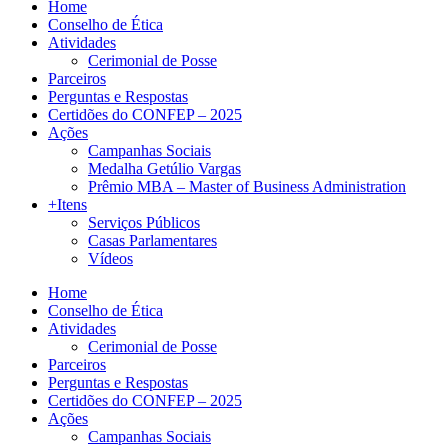
Home
Conselho de Ética
Atividades
Cerimonial de Posse
Parceiros
Perguntas e Respostas
Certidões do CONFEP – 2025
Ações
Campanhas Sociais
Medalha Getúlio Vargas
Prêmio MBA – Master of Business Administration
+Itens
Serviços Públicos
Casas Parlamentares
Vídeos
Home
Conselho de Ética
Atividades
Cerimonial de Posse
Parceiros
Perguntas e Respostas
Certidões do CONFEP – 2025
Ações
Campanhas Sociais