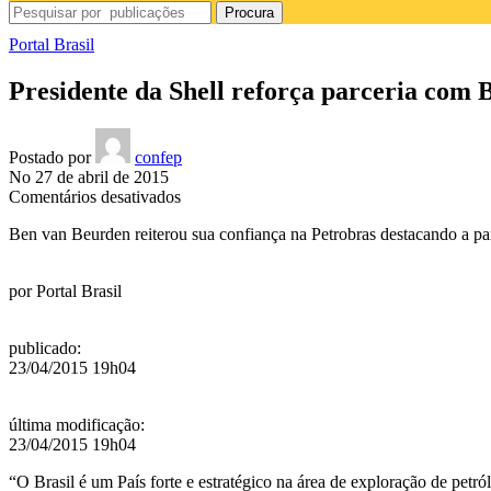
Procura
Portal Brasil
Presidente da Shell reforça parceria com Br
Postado por
confep
No 27 de abril de 2015
em
Comentários desativados
Presidente
Ben van Beurden reiterou sua confiança na Petrobras destacando a pa
da
Shell
reforça
por
Portal Brasil
parceria
com
Brasil
publicado
:
no
23/04/2015 19h04
setor
petrolífero
última modificação
:
23/04/2015 19h04
“O Brasil é um País forte e estratégico na área de exploração de petr