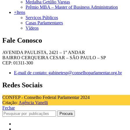
Medalha Getúlio Vargas
Prêmio MBA – Master of Business Administration
+Itens
Serviços Públicos
Casas Parlamentares
Vídeos
Fale Conosco
AVENIDA PAULISTA, 2421 – 1° ANDAR
BAIRRO CERQUEIRA CESAR – SÃO PAULO – SP
CEP: 01311-300
E-mail de contato: gabinetesp@conselhoparlamentar.org.br
Redes Sociais
CONFEP - Conselho Federal Parlamentar 2024
Criação:
Agência Vanelli
Fechar
Procura