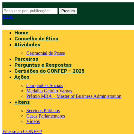
Procura
Menu
Home
Conselho de Ética
Atividades
Cerimonial de Posse
Parceiros
Perguntas e Respostas
Certidões do CONFEP – 2025
Ações
Campanhas Sociais
Medalha Getúlio Vargas
Prêmio MBA – Master of Business Administration
+Itens
Serviços Públicos
Casas Parlamentares
Vídeos
Filie-se ao CONFEP