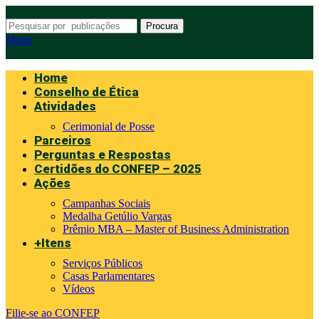
Procura
Menu
Home
Conselho de Ética
Atividades
Cerimonial de Posse
Parceiros
Perguntas e Respostas
Certidões do CONFEP – 2025
Ações
Campanhas Sociais
Medalha Getúlio Vargas
Prêmio MBA – Master of Business Administration
+Itens
Serviços Públicos
Casas Parlamentares
Vídeos
Filie-se ao CONFEP