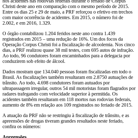
nos acidentes nas rodovias federais durante o feriado de Corpus
Christi deste ano em comparação com o mesmo período de 2015.
Entre os dias 25 e 29 de maio, a PRF reforçou o efetivo em trechos
com maior ocorrência de acidentes. Em 2015, o número foi de
2.002, e em 2016, 1.329.
O órgão contabilizou 1.204 feridos neste ano contra 1.439
registrados em 2015 – uma redução de 16%. Um dos focos da
Operação Corpus Christi foi a fiscalização de alcoolemia. Nos cinco
dias, a PRF realizou quase 38 mil testes, com 695 autos de infração.
Ao todo, 96 condutores foram encaminhados para a delegacia por
conduzirem sob efeito de álcool.
Dados mostram que 134.040 pessoas foram fiscalizadas em todo o
Brasil. As fiscalizações também resultaram em 2.8750 autuações de
trânsito. Ao todo, 4.698 condutores foram autuados por
ultrapassagem irregular, outros 54 mil motoristas foram flagrados por
radares trafegando com velocidade superior à permitida. Os
acidentes também resultaram em 118 mortos nas rodovias federais,
aumento de 8% em relação aos 109 registrados no feriado de 2015.
A atuação da PRF não se restringiu à fiscalização de trânsito, e as
apreensões de drogas tiveram grandes resultados neste feriado,
confira os números:
Apreensões