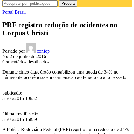
Procura
Portal Brasil
PRF registra redução de acidentes no
Corpus Christi
Postado por
confep
No 2 de junho de 2016
em
Comentários desativados
PRF
Durante cinco dias, órgão contabilizou uma queda de 34% no
registra
número de ocorrências em comparação ao feriado do ano passado
redução
de
acidentes
publicado
:
no
31/05/2016 10h32
Corpus
Christi
última modificação
:
31/05/2016 16h39
A Polícia Rodoviária Federal (PRF) registrou uma redução de 34%