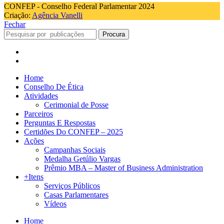
CONFEP - Conselho Federal Parlamentar 2024
Criação:
Agência Vanelli
Fechar
Procura
Home
Conselho De Ética
Atividades
Cerimonial de Posse
Parceiros
Perguntas E Respostas
Certidões Do CONFEP – 2025
Ações
Campanhas Sociais
Medalha Getúlio Vargas
Prêmio MBA – Master of Business Administration
+Itens
Serviços Públicos
Casas Parlamentares
Vídeos
Home