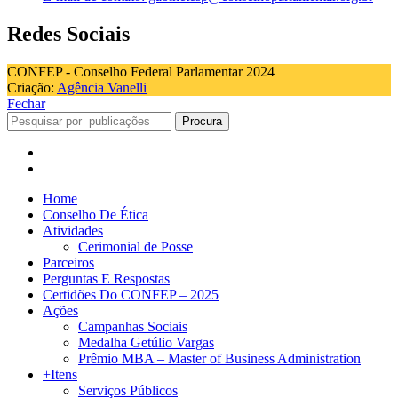
Redes Sociais
CONFEP - Conselho Federal Parlamentar 2024
Criação:
Agência Vanelli
Fechar
Procura
Home
Conselho De Ética
Atividades
Cerimonial de Posse
Parceiros
Perguntas E Respostas
Certidões Do CONFEP – 2025
Ações
Campanhas Sociais
Medalha Getúlio Vargas
Prêmio MBA – Master of Business Administration
+Itens
Serviços Públicos