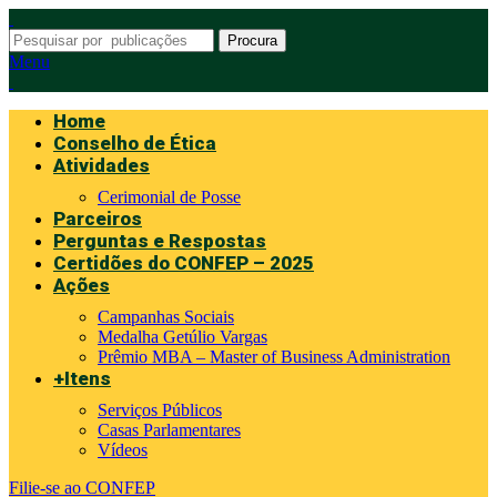
Procura
Menu
Home
Conselho de Ética
Atividades
Cerimonial de Posse
Parceiros
Perguntas e Respostas
Certidões do CONFEP – 2025
Ações
Campanhas Sociais
Medalha Getúlio Vargas
Prêmio MBA – Master of Business Administration
+Itens
Serviços Públicos
Casas Parlamentares
Vídeos
Filie-se ao CONFEP