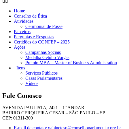
Home
Conselho de Ética
Atividades
Cerimonial de Posse
Parceiros
Perguntas e Respostas
Certidões do CONFEP – 2025
Ações
Campanhas Sociais
Medalha Getúlio Vargas
Prêmio MBA – Master of Business Administration
+Itens
Serviços Públicos
Casas Parlamentares
Vídeos
Fale Conosco
AVENIDA PAULISTA, 2421 – 1° ANDAR
BAIRRO CERQUEIRA CESAR – SÃO PAULO – SP
CEP: 01311-300
E-mail de contato: gabinetesp@conselhoparlamentar.org.br