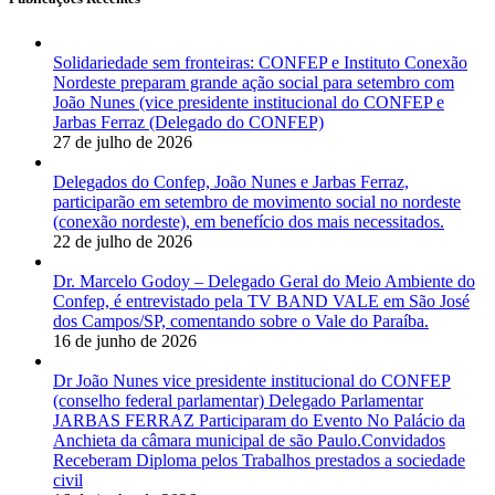
Solidariedade sem fronteiras: CONFEP e Instituto Conexão
Nordeste preparam grande ação social para setembro com
João Nunes (vice presidente institucional do CONFEP e
Jarbas Ferraz (Delegado do CONFEP)
27 de julho de 2026
Delegados do Confep, João Nunes e Jarbas Ferraz,
participarão em setembro de movimento social no nordeste
(conexão nordeste), em benefício dos mais necessitados.
22 de julho de 2026
Dr. Marcelo Godoy – Delegado Geral do Meio Ambiente do
Confep, é entrevistado pela TV BAND VALE em São José
dos Campos/SP, comentando sobre o Vale do Paraíba.
16 de junho de 2026
Dr João Nunes vice presidente institucional do CONFEP
(conselho federal parlamentar) Delegado Parlamentar
JARBAS FERRAZ Participaram do Evento No Palácio da
Anchieta da câmara municipal de são Paulo.Convidados
Receberam Diploma pelos Trabalhos prestados a sociedade
civil