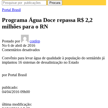
Procura
Portal Brasil
Programa Água Doce repassa R$ 2,2
milhões para o RN
Postado por
confep
No 6 de abril de 2016
em
Comentários desativados
Programa
Convênio para levar água de qualidade à população do semiárido já
Água
implantou 16 sistemas de dessalinização no Estado
Doce
repassa
R$
por
Portal Brasil
2,2
milhões
para
publicado
:
o
04/04/2016 09h00
RN
última modificação
: