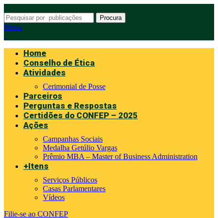
Procura
Menu
Home
Conselho de Ética
Atividades
Cerimonial de Posse
Parceiros
Perguntas e Respostas
Certidões do CONFEP – 2025
Ações
Campanhas Sociais
Medalha Getúlio Vargas
Prêmio MBA – Master of Business Administration
+Itens
Serviços Públicos
Casas Parlamentares
Vídeos
Filie-se ao CONFEP