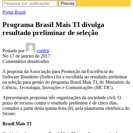
Procura
Portal Brasil
Programa Brasil Mais TI divulga
resultado preliminar de seleção
Postado por
confep
No 17 de janeiro de 2017
em
Comentários desativados
Programa
A proposta da
Associação para Promoção da Excelência do
Brasil
Software Brasileiro (Softex) foi a escolhida no resultado preliminar
Mais
na seleção para gestão do programa
Brasil Mais TI, do
Ministério da
TI
Ciência, Tecnologia, Inovações e Comunicações (MCTIC).
divulga
resultado
Apresentaram propostas
três organizações da sociedade civil.
O
preliminar
prazo de recurso contra o resultado preliminar é de cinco dias,
de
contados a partir desta quinta-feira (8), pela plataforma eletrônica do
seleção
Siconv.
Brasil Mais TI