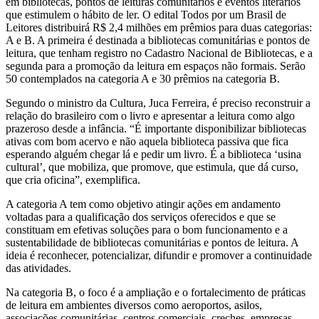
em bibliotecas, pontos de leituras comunitários e eventos literários
que estimulem o hábito de ler.
O edital Todos por um Brasil de
Leitores distribuirá R$ 2,4 milhões em prêmios para duas categorias:
A e B. A primeira é destinada a bibliotecas comunitárias e pontos de
leitura, que tenham registro no Cadastro Nacional de Bibliotecas, e a
segunda para a promoção da leitura em espaços não formais. S
erão
50 contemplados na categoria A e 30 prêmios na categoria B.
Segundo o ministro da Cultura, Juca Ferreira, é preciso reconstruir a
relação do brasileiro com o livro e apresentar a leitura como algo
prazeroso desde a infância.
“É importante disponibilizar bibliotecas
ativas com bom acervo e não aquela biblioteca passiva que fica
esperando alguém chegar lá e pedir um livro. É a biblioteca ‘usina
cultural’, que mobiliza, que promove, que estimula, que dá curso,
que cria oficina”, exemplifica.
A categoria A tem como objetivo atingir ações em andamento
voltadas para a qualificação dos serviços oferecidos e que se
constituam em efetivas soluções para o bom funcionamento e a
sustentabilidade de bibliotecas comunitárias e pontos de leitura. A
ideia é reconhecer, potencializar, difundir e promover a continuidade
das atividades.
Na categoria B, o foco é a ampliação e o fortalecimento de práticas
de leitura em ambientes diversos como aeroportos, asilos,
associações comunitárias, centros comerciais, creches, empresas,