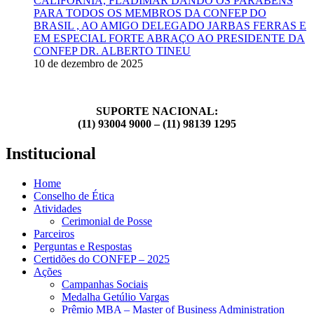
CALIFÓRNIA, FLADIMAR DANDO OS PARABÉNS
PARA TODOS OS MEMBROS DA CONFEP DO
BRASIL , AO AMIGO DELEGADO JARBAS FERRAS E
EM ESPECIAL FORTE ABRAÇO AO PRESIDENTE DA
CONFEP DR. ALBERTO TINEU
10 de dezembro de 2025
SUPORTE NACIONAL:
(11) 93004 9000 – (11) 98139 1295
Institucional
Home
Conselho de Ética
Atividades
Cerimonial de Posse
Parceiros
Perguntas e Respostas
Certidões do CONFEP – 2025
Ações
Campanhas Sociais
Medalha Getúlio Vargas
Prêmio MBA – Master of Business Administration