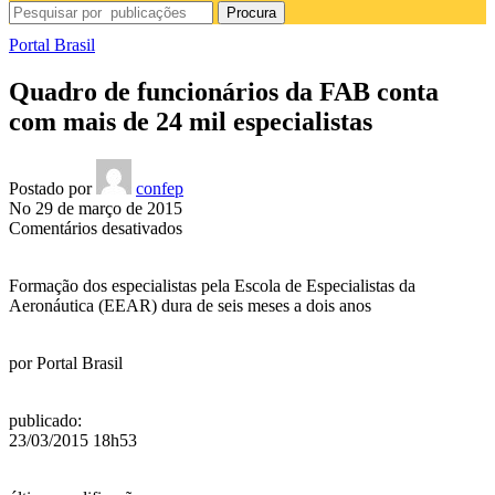
Procura
Portal Brasil
Quadro de funcionários da FAB conta
com mais de 24 mil especialistas
Postado por
confep
No 29 de março de 2015
em
Comentários desativados
Quadro
de
Formação dos especialistas pela Escola de Especialistas da
funcionários
Aeronáutica (EEAR) dura de seis meses a dois anos
da
FAB
conta
por
Portal Brasil
com
mais
de
publicado
:
24
23/03/2015 18h53
mil
especialistas