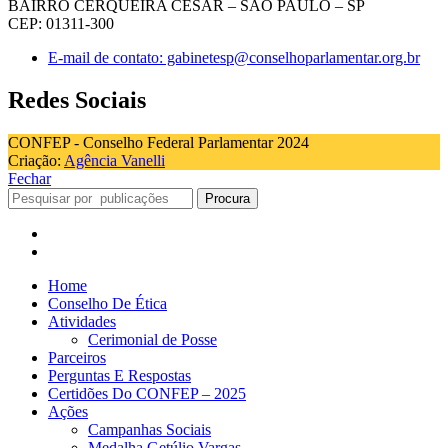
BAIRRO CERQUEIRA CESAR – SÃO PAULO – SP
CEP: 01311-300
E-mail de contato: gabinetesp@conselhoparlamentar.org.br
Redes Sociais
CONFEP - Conselho Federal Parlamentar 2024
Criação:
Agência Vanelli
Fechar
Procura
Home
Conselho De Ética
Atividades
Cerimonial de Posse
Parceiros
Perguntas E Respostas
Certidões Do CONFEP – 2025
Ações
Campanhas Sociais
Medalha Getúlio Vargas