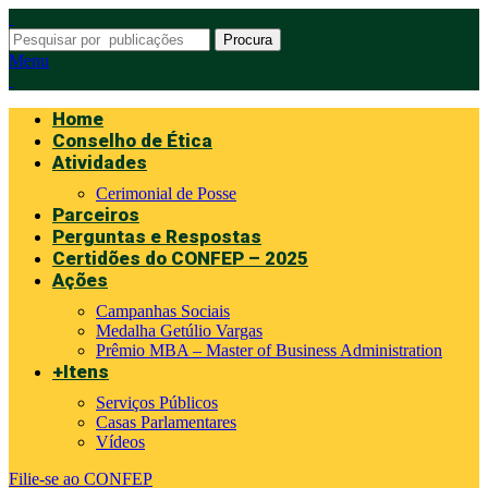
Procura
Menu
Home
Conselho de Ética
Atividades
Cerimonial de Posse
Parceiros
Perguntas e Respostas
Certidões do CONFEP – 2025
Ações
Campanhas Sociais
Medalha Getúlio Vargas
Prêmio MBA – Master of Business Administration
+Itens
Serviços Públicos
Casas Parlamentares
Vídeos
Filie-se ao CONFEP