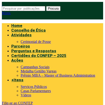
Procura
Menu
Home
Conselho de Ética
Atividades
Cerimonial de Posse
Parceiros
Perguntas e Respostas
Certidões do CONFEP – 2025
Ações
Campanhas Sociais
Medalha Getúlio Vargas
Prêmio MBA – Master of Business Administration
+Itens
Serviços Públicos
Casas Parlamentares
Vídeos
Filie-se ao CONFEP