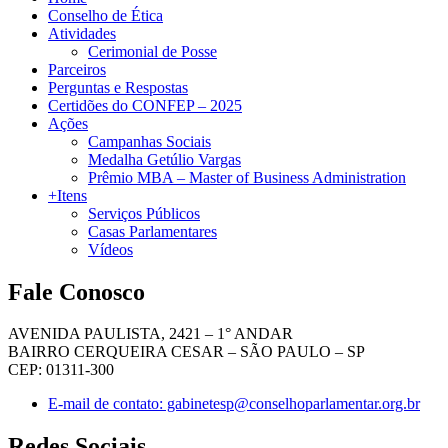
Conselho de Ética
Atividades
Cerimonial de Posse
Parceiros
Perguntas e Respostas
Certidões do CONFEP – 2025
Ações
Campanhas Sociais
Medalha Getúlio Vargas
Prêmio MBA – Master of Business Administration
+Itens
Serviços Públicos
Casas Parlamentares
Vídeos
Fale Conosco
AVENIDA PAULISTA, 2421 – 1° ANDAR
BAIRRO CERQUEIRA CESAR – SÃO PAULO – SP
CEP: 01311-300
E-mail de contato: gabinetesp@conselhoparlamentar.org.br
Redes Sociais