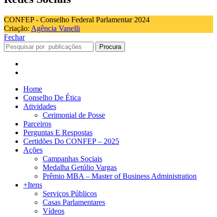
CONFEP - Conselho Federal Parlamentar 2024
Criação:
Agência Vanelli
Fechar
Procura
Home
Conselho De Ética
Atividades
Cerimonial de Posse
Parceiros
Perguntas E Respostas
Certidões Do CONFEP – 2025
Ações
Campanhas Sociais
Medalha Getúlio Vargas
Prêmio MBA – Master of Business Administration
+Itens
Serviços Públicos
Casas Parlamentares
Vídeos