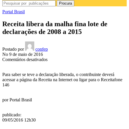
Procura
Portal Brasil
Receita libera da malha fina lote de
declarações de 2008 a 2015
Postado por
confep
No 9 de maio de 2016
em
Comentários desativados
Receita
libera
Para saber se teve a declaração liberada, o contribuinte deverá
da
acessar a página da Receita na Internet ou ligar para o Receitafone
malha
146
fina
lote
de
por
Portal Brasil
declarações
de
2008
publicado
:
a
09/05/2016 12h30
2015