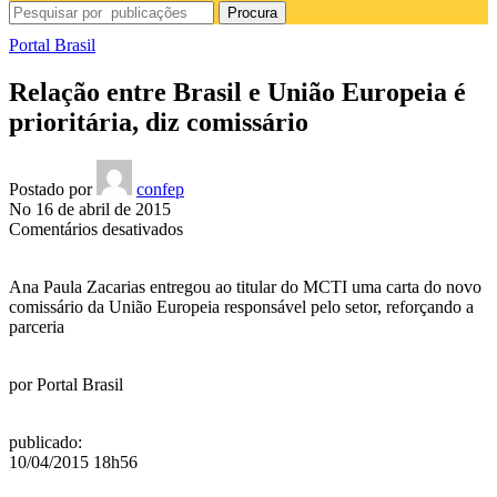
Procura
Portal Brasil
Relação entre Brasil e União Europeia é
prioritária, diz comissário
Postado por
confep
No 16 de abril de 2015
em
Comentários desativados
Relação
entre
Ana Paula Zacarias entregou ao titular do MCTI uma carta do novo
Brasil
comissário da União Europeia responsável pelo setor, reforçando a
e
parceria
União
Europeia
é
por
Portal Brasil
prioritária,
diz
comissário
publicado
:
10/04/2015 18h56