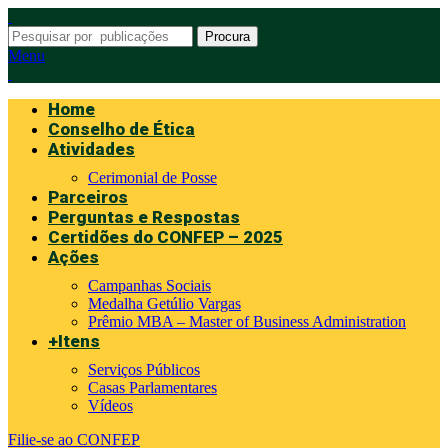
Procura
Menu
Home
Conselho de Ética
Atividades
Cerimonial de Posse
Parceiros
Perguntas e Respostas
Certidões do CONFEP – 2025
Ações
Campanhas Sociais
Medalha Getúlio Vargas
Prêmio MBA – Master of Business Administration
+Itens
Serviços Públicos
Casas Parlamentares
Vídeos
Filie-se ao CONFEP