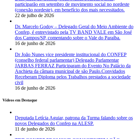
participarão em setembro de movimento social no nordeste
(conexão nordeste), em benefício dos mais necessitados.
22 de julho de 2026
Dr. Marcelo Godoy – Delegado Geral do Meio Ambiente do
Confep, é entrevistado pela TV BAND VALE em São José
dos Campos/SP, comentando sobre o Vale do Paraíba.
16 de junho de 2026
Dr João Nunes vice presidente institucional do CONFEP
(conselho federal parlamentar) Delegado Parlamentar
JARBAS FERRAZ Participaram do Evento No Palácio da
Anchieta da câmara municipal de são Paulo.Convidados
Receberam Diploma pelos Trabalhos prestados a sociedade
civil
16 de junho de 2026
Vídeos em Destaque
Deputada Letícia Aguiar, patrona da Turma falando sobre os
novos Delegados do Confep na ALESP.
11 de junho de 2026