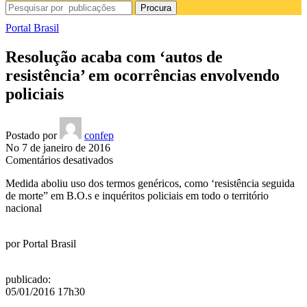
Procura
Portal Brasil
Resolução acaba com ‘autos de
resistência’ em ocorrências envolvendo
policiais
Postado por
confep
No 7 de janeiro de 2016
em
Comentários desativados
Resolução
Medida aboliu uso dos termos genéricos, como ‘resistência seguida
acaba
de morte” em B.O.s e inquéritos policiais em todo o território
com
nacional
‘autos
de
resistência’
por
Portal Brasil
em
ocorrências
envolvendo
publicado
:
policiais
05/01/2016 17h30