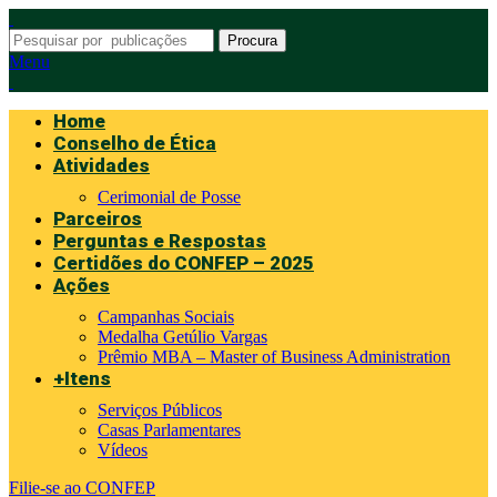
Procura
Menu
Home
Conselho de Ética
Atividades
Cerimonial de Posse
Parceiros
Perguntas e Respostas
Certidões do CONFEP – 2025
Ações
Campanhas Sociais
Medalha Getúlio Vargas
Prêmio MBA – Master of Business Administration
+Itens
Serviços Públicos
Casas Parlamentares
Vídeos
Filie-se ao CONFEP