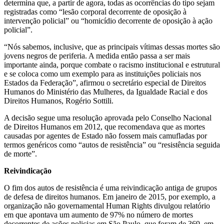
determina que, a partir de agora, todas as ocorrências do tipo sejam
registradas como “lesão corporal decorrente de oposição à
intervenção policial” ou “homicídio decorrente de oposição à ação
policial”.
“Nós sabemos, inclusive, que as principais vítimas dessas mortes são
jovens negros de periferia. A medida então passa a ser mais
importante ainda, porque combate o racismo institucional e estrutural
e se coloca como um exemplo para as instituições policiais nos
Estados da Federação”, afirmou o secretário especial de Direitos
Humanos do Ministério das Mulheres, da Igualdade Racial e dos
Direitos Humanos, Rogério Sottili.
A decisão segue uma resolução aprovada pelo Conselho Nacional
de Direitos Humanos em 2012, que recomendava que as mortes
causadas por agentes de Estado não fossem mais camufladas por
termos genéricos como “autos de resistência” ou “resistência seguida
de morte”.
Reivindicação
O fim dos autos de resistência é uma reivindicação antiga de grupos
de defesa de direitos humanos. Em janeiro de 2015, por exemplo, a
organização não governamental Human Rights divulgou relatório
em que apontava um aumento de 97% no número de mortes
decorrentes de ações policias em São Paulo, que foram de 369, em