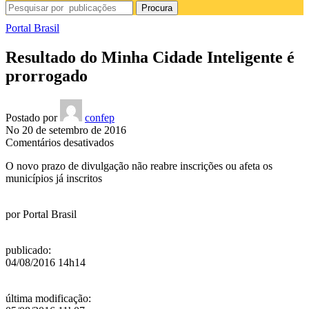
Procura
Portal Brasil
Resultado do Minha Cidade Inteligente é
prorrogado
Postado por
confep
No 20 de setembro de 2016
em
Comentários desativados
Resultado
O novo prazo de divulgação não reabre inscrições ou afeta os
do
municípios já inscritos
Minha
Cidade
Inteligente
por
Portal Brasil
é
prorrogado
publicado
:
04/08/2016 14h14
última modificação
: