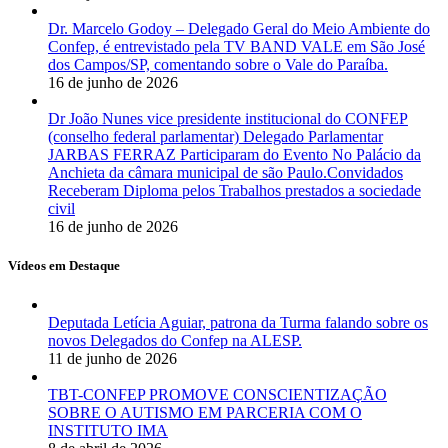
Dr. Marcelo Godoy – Delegado Geral do Meio Ambiente do
Confep, é entrevistado pela TV BAND VALE em São José
dos Campos/SP, comentando sobre o Vale do Paraíba.
16 de junho de 2026
Dr João Nunes vice presidente institucional do CONFEP
(conselho federal parlamentar) Delegado Parlamentar
JARBAS FERRAZ Participaram do Evento No Palácio da
Anchieta da câmara municipal de são Paulo.Convidados
Receberam Diploma pelos Trabalhos prestados a sociedade
civil
16 de junho de 2026
Vídeos em Destaque
Deputada Letícia Aguiar, patrona da Turma falando sobre os
novos Delegados do Confep na ALESP.
11 de junho de 2026
TBT-CONFEP PROMOVE CONSCIENTIZAÇÃO
SOBRE O AUTISMO EM PARCERIA COM O
INSTITUTO IMA