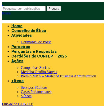
Procura
Menu
Home
Conselho de Ética
Atividades
Cerimonial de Posse
Parceiros
Perguntas e Respostas
Certidões do CONFEP – 2025
Ações
Campanhas Sociais
Medalha Getúlio Vargas
Prêmio MBA – Master of Business Administration
+Itens
Serviços Públicos
Casas Parlamentares
Vídeos
Filie-se ao CONFEP