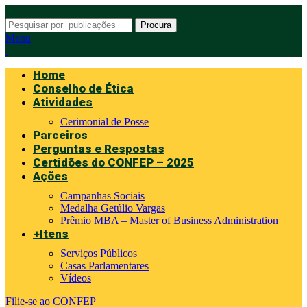
Procura
Menu
Home
Conselho de Ética
Atividades
Cerimonial de Posse
Parceiros
Perguntas e Respostas
Certidões do CONFEP – 2025
Ações
Campanhas Sociais
Medalha Getúlio Vargas
Prêmio MBA – Master of Business Administration
+Itens
Serviços Públicos
Casas Parlamentares
Vídeos
Filie-se ao CONFEP