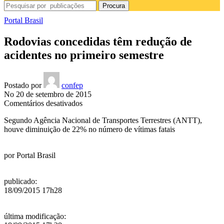
Procura
Portal Brasil
Rodovias concedidas têm redução de
acidentes no primeiro semestre
Postado por
confep
No 20 de setembro de 2015
em
Comentários desativados
Rodovias
Segundo Agência Nacional de Transportes Terrestres (ANTT),
concedidas
houve diminuição de 22% no número de vítimas fatais
têm
redução
de
por
Portal Brasil
acidentes
no
primeiro
publicado
:
semestre
18/09/2015 17h28
última modificação
: