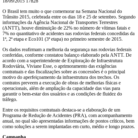
18/09/2015 17h28
O Brasil tem muito o que comemorar na Semana Nacional do
Trânsito 2015, celebrada entre os dias 18 e 25 de setembro. Segundo
informações da Agência Nacional de Transportes Terrestres
(ANTT), houve diminuição de 22% no número de vítimas fatais e
7% no quantitativo de acidentes nas rodovias federais concedidas da
1ª, 2ª etapa e Eco101 (3ª etapa) no primeiro semestre de 2015.
Os dados reafirmam a melhoria da segurança nas rodovias federais
conferidas, conforme constatou balanço elaborado pela ANTT. De
acordo com a superintendente de Exploração de Infraestrutura
Rodoviária, Viviane Esse, o aprimoramento das exigências
contratuais e das fiscalizações sobre as concessões é o principal
motivo do aperfeiçoamento da infraestrutura dos trechos. Os
contratos preveem a execução de obras de melhorias físicas e
operacionais, além de ampliação da capacidade das vias para
garantir o bem-estar dos usuários e as condições de fluidez do
tráfego.
Entre os requisitos contratuais destaca-se a elaboração de um
Programa de Redução de Acidentes (PRA), com acompanhamento
anual, no qual são apresentadas informações de pontos críticos, bem
como soluções a serem implantadas em curto, médio e longo prazos.
Campanha