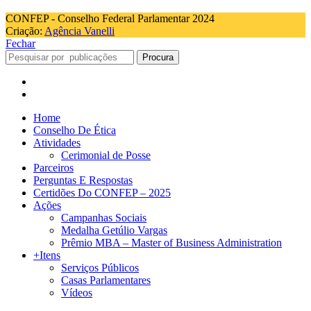
CONFEP - Conselho Federal Parlamentar 2024
Criação:
Agência Vanelli
Fechar
Procura
Home
Conselho De Ética
Atividades
Cerimonial de Posse
Parceiros
Perguntas E Respostas
Certidões Do CONFEP – 2025
Ações
Campanhas Sociais
Medalha Getúlio Vargas
Prêmio MBA – Master of Business Administration
+Itens
Serviços Públicos
Casas Parlamentares
Vídeos