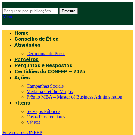
Procura
Menu
Home
Conselho de Ética
Atividades
Cerimonial de Posse
Parceiros
Perguntas e Respostas
Certidões do CONFEP – 2025
Ações
Campanhas Sociais
Medalha Getúlio Vargas
Prêmio MBA – Master of Business Administration
+Itens
Serviços Públicos
Casas Parlamentares
Vídeos
Filie-se ao CONFEP