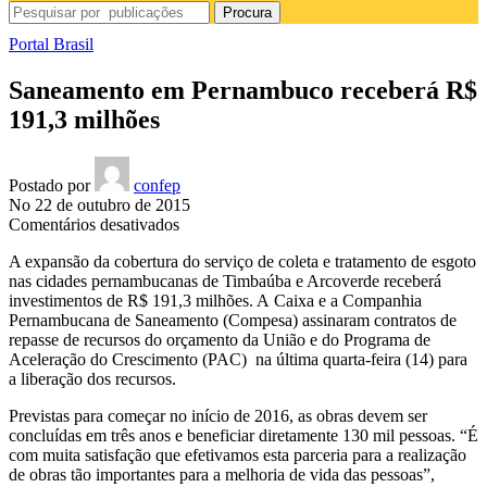
Procura
Portal Brasil
Saneamento em Pernambuco receberá R$
191,3 milhões
Postado por
confep
No 22 de outubro de 2015
em
Comentários desativados
Saneamento
A expansão da cobertura
do serviço de coleta e tratamento de esgoto
em
na
s cidades pernambucanas de Timbaúba e Arcoverde receberá
Pernambuco
investimentos de
R$ 191,3 milhões
. A Caixa e a Companhia
receberá
Pernambucana de Saneamento (Compesa) assinaram contratos de
R$
repasse de recursos do orçamento da União e do Programa de
191,3
Aceleração do Crescimento (PAC) na última quarta-feira (14) para
milhões
a liberação dos recursos.
Previstas para começar no início de 2016, as obras devem ser
concluídas em três anos e beneficiar diretamente 130 mil pessoas. “É
com muita satisfação que efetivamos esta parceria para a realização
de obras tão importantes para a melhoria de vida das pessoas”,