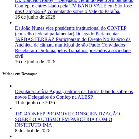
Dr. Marcelo Godoy – Delegado Geral do Meio Ambiente do
Confep, é entrevistado pela TV BAND VALE em São José
dos Campos/SP, comentando sobre o Vale do Paraíba.
16 de junho de 2026
Dr João Nunes vice presidente institucional do CONFEP
(conselho federal parlamentar) Delegado Parlamentar
JARBAS FERRAZ Participaram do Evento No Palácio da
Anchieta da câmara municipal de são Paulo.Convidados
Receberam Diploma pelos Trabalhos prestados a sociedade
civil
16 de junho de 2026
Vídeos em Destaque
Deputada Letícia Aguiar, patrona da Turma falando sobre os
novos Delegados do Confep na ALESP.
11 de junho de 2026
TBT-CONFEP PROMOVE CONSCIENTIZAÇÃO
SOBRE O AUTISMO EM PARCERIA COM O
INSTITUTO IMA
8 de abril de 2026