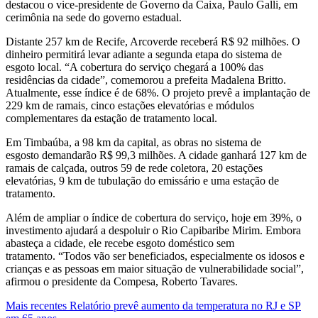
destacou o vice-presidente de Governo da Caixa, Paulo Galli, em
cerimônia na sede do governo estadual.
Distante 257 km de Recife, Arcoverde receberá R$ 92 milhões. O
dinheiro permitirá levar adiante a segunda etapa do sistema de
esgoto local. “A cobertura do serviço chegará a 100% das
residências da cidade”, comemorou a prefeita Madalena Britto.
Atualmente, esse índice é de 68%. O projeto prevê a implantação de
229 km de ramais, cinco estações elevatórias e módulos
complementares da estação de tratamento local.
Em Timbaúba, a 98 km da capital, as obras no sistema de
esgosto demandarão R$ 99,3 milhões. A cidade ganhará 127 km de
ramais de calçada, outros 59 de rede coletora, 20 estações
elevatórias, 9 km de tubulação do emissário e uma estação de
tratamento.
Além de ampliar o índice de cobertura do serviço, hoje em 39%, o
investimento ajudará a despoluir o Rio Capibaribe Mirim. Embora
abasteça a cidade, ele recebe esgoto doméstico sem
tratamento. “Todos vão ser beneficiados, especialmente os idosos e
crianças e as pessoas em maior situação de vulnerabilidade social”,
afirmou o presidente da Compesa, Roberto Tavares.
Mais recentes
Relatório prevê aumento da temperatura no RJ e SP