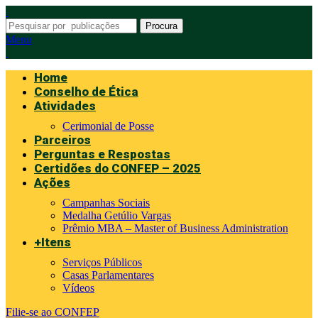
Procura
Menu
Home
Conselho de Ética
Atividades
Cerimonial de Posse
Parceiros
Perguntas e Respostas
Certidões do CONFEP – 2025
Ações
Campanhas Sociais
Medalha Getúlio Vargas
Prêmio MBA – Master of Business Administration
+Itens
Serviços Públicos
Casas Parlamentares
Vídeos
Filie-se ao CONFEP