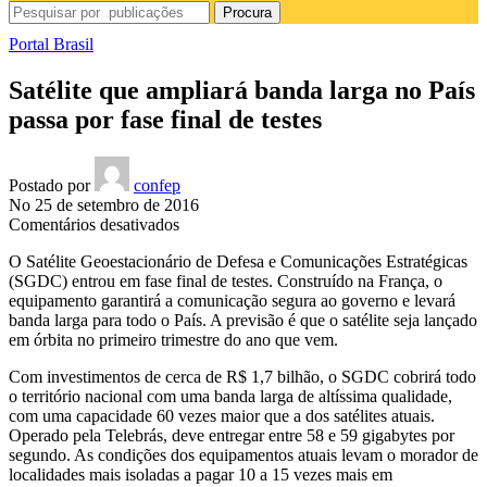
Procura
Portal Brasil
Satélite que ampliará banda larga no País
passa por fase final de testes
Postado por
confep
No 25 de setembro de 2016
em
Comentários desativados
Satélite
O Satélite Geoestacionário de Defesa e Comunicações Estratégicas
que
(SGDC) entrou em fase final de testes. Construído na França, o
ampliará
equipamento garantirá a comunicação segura ao governo e levará
banda
banda larga para todo o País. A previsão é que o satélite seja lançado
larga
em órbita no primeiro trimestre do ano que vem.
no
País
Com investimentos de cerca de R$ 1,7 bilhão, o SGDC cobrirá todo
passa
o território nacional com uma banda larga de altíssima qualidade,
por
com uma capacidade 60 vezes maior que a dos satélites atuais.
fase
Operado pela Telebrás, deve entregar entre 58 e 59 gigabytes por
final
segundo.
As condições dos equipamentos atuais levam o morador de
de
localidades mais isoladas a pagar 10 a 15 vezes mais em
testes