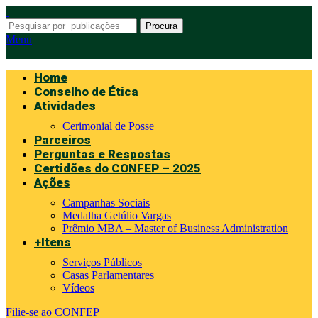
Procura
Menu
Home
Conselho de Ética
Atividades
Cerimonial de Posse
Parceiros
Perguntas e Respostas
Certidões do CONFEP – 2025
Ações
Campanhas Sociais
Medalha Getúlio Vargas
Prêmio MBA – Master of Business Administration
+Itens
Serviços Públicos
Casas Parlamentares
Vídeos
Filie-se ao CONFEP