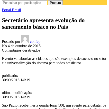
Procura
Portal Brasil
Secretário apresenta evolução do
saneamento básico no País
Postado por
confep
No 4 de outubro de 2015
em
Comentários desativados
Secretário
Evento vai abordar as cidades que são exemplos de sucesso no setor
apresenta
e a universalização do sistema para todos brasileiros
evolução
do
saneamento
publicado
:
básico
30/09/2015 14h19
no
País
última modificação
:
30/09/2015 14h19
São Paulo recebe, nesta quarta-feira (30), um evento para debater os