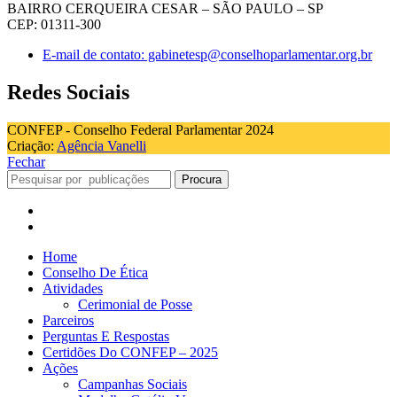
BAIRRO CERQUEIRA CESAR – SÃO PAULO – SP
CEP: 01311-300
E-mail de contato: gabinetesp@conselhoparlamentar.org.br
Redes Sociais
CONFEP - Conselho Federal Parlamentar 2024
Criação:
Agência Vanelli
Fechar
Procura
Home
Conselho De Ética
Atividades
Cerimonial de Posse
Parceiros
Perguntas E Respostas
Certidões Do CONFEP – 2025
Ações
Campanhas Sociais