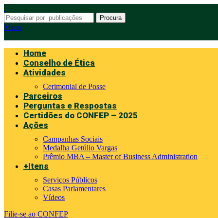
Procura
Menu
Home
Conselho de Ética
Atividades
Cerimonial de Posse
Parceiros
Perguntas e Respostas
Certidões do CONFEP – 2025
Ações
Campanhas Sociais
Medalha Getúlio Vargas
Prêmio MBA – Master of Business Administration
+Itens
Serviços Públicos
Casas Parlamentares
Vídeos
Filie-se ao CONFEP