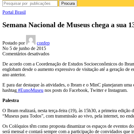
Procura
Portal Brasil
Semana Nacional de Museus chega a sua 13
Postado por
confep
No 5 de junho de 2015
em
Comentários desativados
Semana
De acordo com a Coordenação de Estudos Socioeconômicos do Ibram, qu
Nacional
englobam desde o aumento expressivo de visitação até a geração de e
de
ano anterior.
Museus
chega
E para dar destaque às atividades, o Ibram e o MinC planejaram uma 
a
hashtag
#EunoMuseu
nos posts do Facebook, Twitter e Instagram.
sua
13ª
Palestra
edição
O Ibram realizará, nesta terça-feira (19), às 15h30, a primeira ediçã
“Museus para Todos”, com transmissão ao vivo, pela internet, no en
Os Colóquios têm como proposta dinamizar os espaços de eventos do
será mensal e contará sempre com a participação de convidados que ir