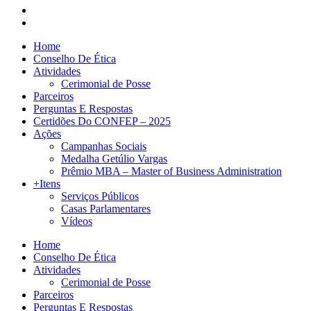
Home
Conselho De Ética
Atividades
Cerimonial de Posse
Parceiros
Perguntas E Respostas
Certidões Do CONFEP – 2025
Ações
Campanhas Sociais
Medalha Getúlio Vargas
Prêmio MBA – Master of Business Administration
+Itens
Serviços Públicos
Casas Parlamentares
Vídeos
Home
Conselho De Ética
Atividades
Cerimonial de Posse
Parceiros
Perguntas E Respostas