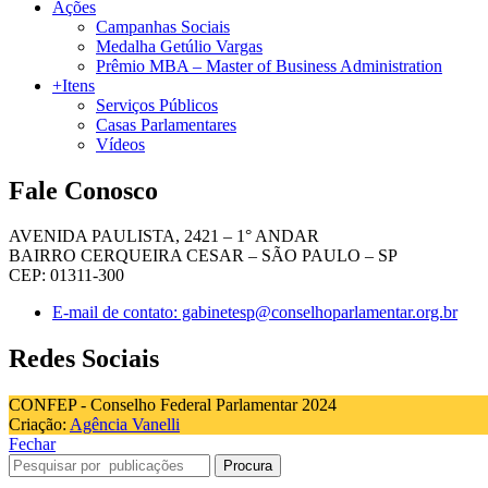
Ações
Campanhas Sociais
Medalha Getúlio Vargas
Prêmio MBA – Master of Business Administration
+Itens
Serviços Públicos
Casas Parlamentares
Vídeos
Fale Conosco
AVENIDA PAULISTA, 2421 – 1° ANDAR
BAIRRO CERQUEIRA CESAR – SÃO PAULO – SP
CEP: 01311-300
E-mail de contato: gabinetesp@conselhoparlamentar.org.br
Redes Sociais
CONFEP - Conselho Federal Parlamentar 2024
Criação:
Agência Vanelli
Fechar
Procura