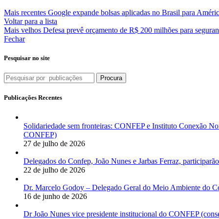
Mais recentes
Google expande bolsas aplicadas no Brasil para Améric
Voltar para a lista
Mais velhos
Defesa prevê orçamento de R$ 200 milhões para seguran
Fechar
Pesquisar no site
Procura
Publicações Recentes
Solidariedade sem fronteiras: CONFEP e Instituto Conexão Nor
CONFEP)
27 de julho de 2026
Delegados do Confep, João Nunes e Jarbas Ferraz, participarão
22 de julho de 2026
Dr. Marcelo Godoy – Delegado Geral do Meio Ambiente do Co
16 de junho de 2026
Dr João Nunes vice presidente institucional do CONFEP (con