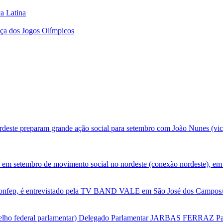
a Latina
ça dos Jogos Olímpicos
deste preparam grande ação social para setembro com João Nunes (vic
 em setembro de movimento social no nordeste (conexão nordeste), em 
nfep, é entrevistado pela TV BAND VALE em São José dos Campos/SP
selho federal parlamentar) Delegado Parlamentar JARBAS FERRAZ Par