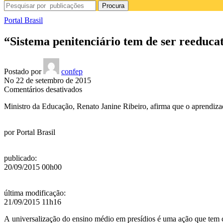
Procura
Portal Brasil
“Sistema penitenciário tem de ser reeducat
Postado por
confep
No 22 de setembro de 2015
em
Comentários desativados
“Sistema
Ministro da Educação, Renato Janine Ribeiro, afirma que o aprendiza
penitenciário
tem
de
por
Portal Brasil
ser
reeducativo”,
diz
publicado
:
ministro
20/09/2015 00h00
última modificação
:
21/09/2015 11h16
A universalização do ensino médio em presídios é uma ação que tem c