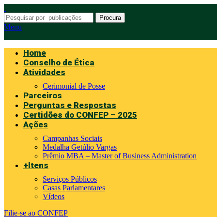
Procura
Menu
Home
Conselho de Ética
Atividades
Cerimonial de Posse
Parceiros
Perguntas e Respostas
Certidões do CONFEP – 2025
Ações
Campanhas Sociais
Medalha Getúlio Vargas
Prêmio MBA – Master of Business Administration
+Itens
Serviços Públicos
Casas Parlamentares
Vídeos
Filie-se ao CONFEP