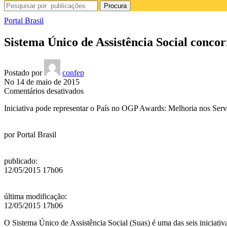
Procura
Portal Brasil
Sistema Único de Assistência Social concor
Postado por
confep
No 14 de maio de 2015
em
Comentários desativados
Sistema
Iniciativa pode representar o País no OGP Awards: Melhoria nos Serv
Único
de
Assistência
por
Portal Brasil
Social
concorre
a
publicado
:
prêmio
12/05/2015 17h06
internacional
última modificação
:
12/05/2015 17h06
O Sistema Único de Assistência Social (Suas) é uma das seis iniciativa