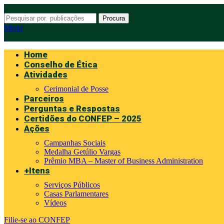
Procura
Menu
Home
Conselho de Ética
Atividades
Cerimonial de Posse
Parceiros
Perguntas e Respostas
Certidões do CONFEP – 2025
Ações
Campanhas Sociais
Medalha Getúlio Vargas
Prêmio MBA – Master of Business Administration
+Itens
Serviços Públicos
Casas Parlamentares
Vídeos
Filie-se ao CONFEP