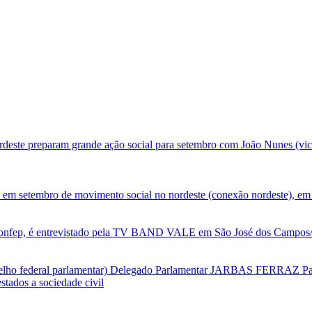
deste preparam grande ação social para setembro com João Nunes (vic
 em setembro de movimento social no nordeste (conexão nordeste), em 
nfep, é entrevistado pela TV BAND VALE em São José dos Campos/SP
selho federal parlamentar) Delegado Parlamentar JARBAS FERRAZ Par
tados a sociedade civil