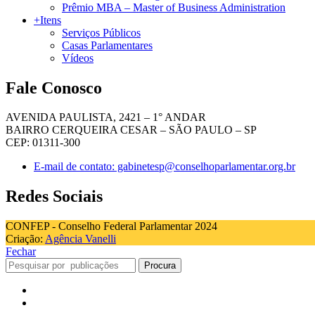
Prêmio MBA – Master of Business Administration
+Itens
Serviços Públicos
Casas Parlamentares
Vídeos
Fale Conosco
AVENIDA PAULISTA, 2421 – 1° ANDAR
BAIRRO CERQUEIRA CESAR – SÃO PAULO – SP
CEP: 01311-300
E-mail de contato: gabinetesp@conselhoparlamentar.org.br
Redes Sociais
CONFEP - Conselho Federal Parlamentar 2024
Criação:
Agência Vanelli
Fechar
Procura