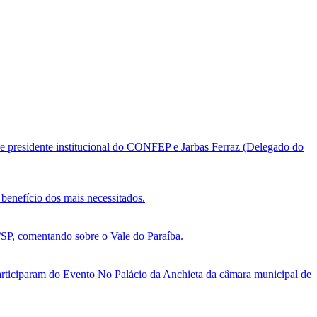
e presidente institucional do CONFEP e Jarbas Ferraz (Delegado do
benefício dos mais necessitados.
, comentando sobre o Vale do Paraíba.
ticiparam do Evento No Palácio da Anchieta da câmara municipal de