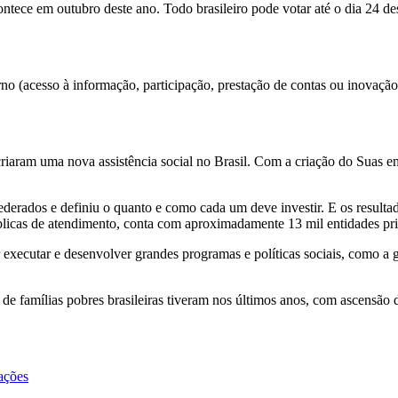
ontece
em outubro deste ano.
Todo brasileiro pode votar até o dia 24 de
rno (acesso à informação, participação, prestação de contas ou inovação
 criaram uma nova assistência social no Brasil. Com a criação do Suas e
federados e definiu o quanto e como cada um deve investir. E os resul
licas de atendimento, conta com aproximadamente 13 mil entidades priv
r executar e desenvolver grandes programas e políticas sociais, como a
de famílias pobres brasileiras tiveram nos últimos anos, com ascensão d
ações