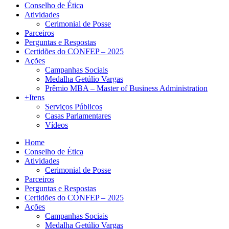
Conselho de Ética
Atividades
Cerimonial de Posse
Parceiros
Perguntas e Respostas
Certidões do CONFEP – 2025
Ações
Campanhas Sociais
Medalha Getúlio Vargas
Prêmio MBA – Master of Business Administration
+Itens
Serviços Públicos
Casas Parlamentares
Vídeos
Home
Conselho de Ética
Atividades
Cerimonial de Posse
Parceiros
Perguntas e Respostas
Certidões do CONFEP – 2025
Ações
Campanhas Sociais
Medalha Getúlio Vargas