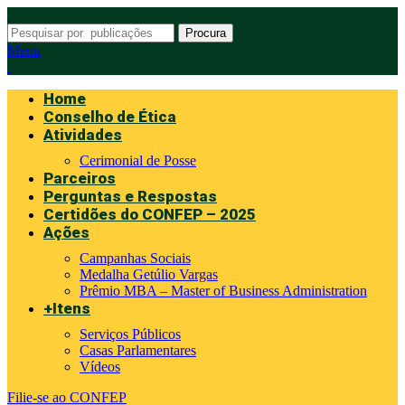
Procura
Menu
Home
Conselho de Ética
Atividades
Cerimonial de Posse
Parceiros
Perguntas e Respostas
Certidões do CONFEP – 2025
Ações
Campanhas Sociais
Medalha Getúlio Vargas
Prêmio MBA – Master of Business Administration
+Itens
Serviços Públicos
Casas Parlamentares
Vídeos
Filie-se ao CONFEP