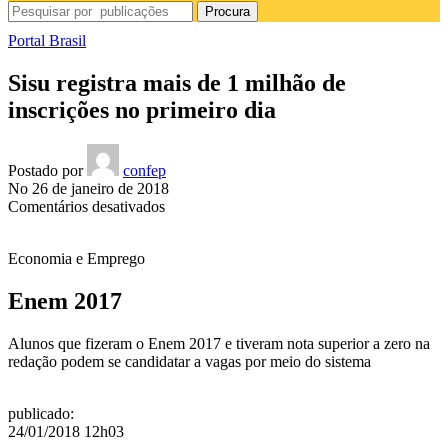
Procura
Portal Brasil
Sisu registra mais de 1 milhão de
inscrições no primeiro dia
Postado por
confep
No 26 de janeiro de 2018
em
Comentários desativados
Sisu
registra
Economia e Emprego
mais
de
1
Enem 2017
milhão
de
Alunos que fizeram o Enem 2017 e tiveram nota superior a zero na
inscrições
redação podem se candidatar a vagas por meio do sistema
no
primeiro
dia
publicado
:
24/01/2018 12h03