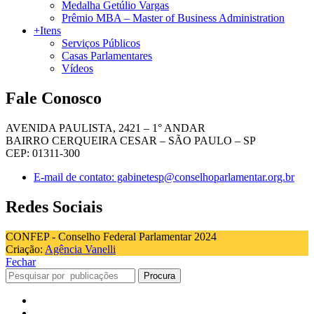
Medalha Getúlio Vargas
Prêmio MBA – Master of Business Administration
+Itens
Serviços Públicos
Casas Parlamentares
Vídeos
Fale Conosco
AVENIDA PAULISTA, 2421 – 1° ANDAR
BAIRRO CERQUEIRA CESAR – SÃO PAULO – SP
CEP: 01311-300
E-mail de contato: gabinetesp@conselhoparlamentar.org.br
Redes Sociais
CONFEP - Conselho Federal Parlamentar 2024
Criação:
Agência Vanelli
Fechar
Procura