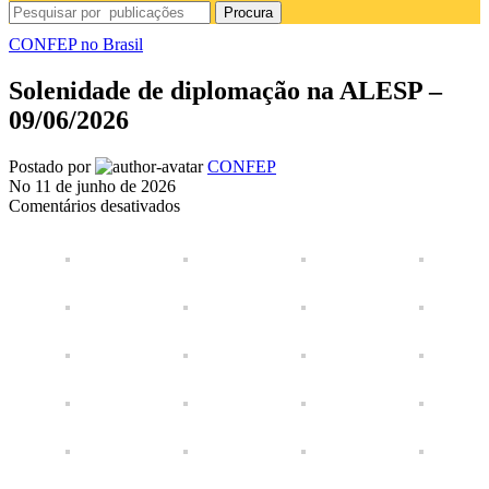
Procura
CONFEP no Brasil
Solenidade de diplomação na ALESP –
09/06/2026
Postado por
CONFEP
No 11 de junho de 2026
em
Comentários desativados
Solenidade
de
diplomação
na
ALESP
–
09/06/2026