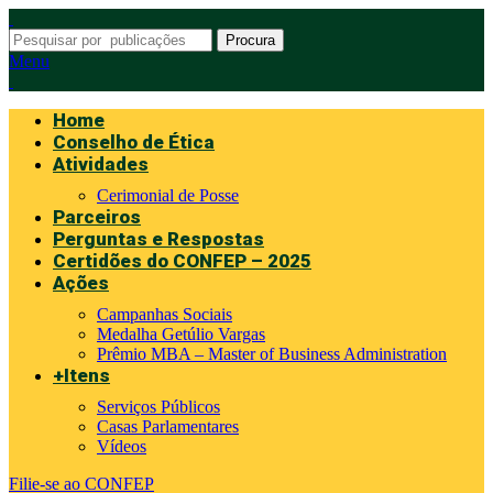
Procura
Menu
Home
Conselho de Ética
Atividades
Cerimonial de Posse
Parceiros
Perguntas e Respostas
Certidões do CONFEP – 2025
Ações
Campanhas Sociais
Medalha Getúlio Vargas
Prêmio MBA – Master of Business Administration
+Itens
Serviços Públicos
Casas Parlamentares
Vídeos
Filie-se ao CONFEP