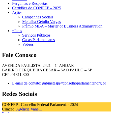
Perguntas e Respostas
Certidões do CONFEP – 2025
Ações
Campanhas Sociais
Medalha Getúlio Vargas
Prêmio MBA – Master of Business Administration
+Itens
Serviços Públicos
Casas Parlamentares
Vídeos
Fale Conosco
AVENIDA PAULISTA, 2421 – 1° ANDAR
BAIRRO CERQUEIRA CESAR – SÃO PAULO – SP
CEP: 01311-300
E-mail de contato: gabinetesp@conselhoparlamentar.org.br
Redes Sociais
CONFEP - Conselho Federal Parlamentar 2024
Criação:
Agência Vanelli