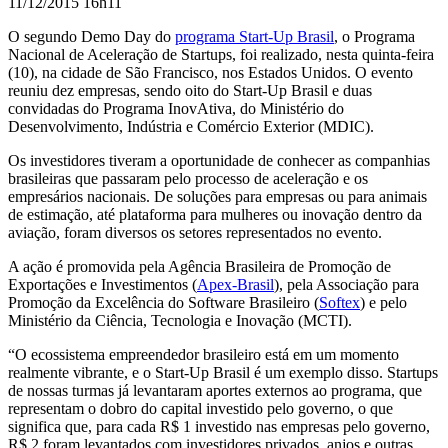
11/12/2015 16h11
O segundo Demo Day do
programa Start-Up Brasil
, o Programa
Nacional de Aceleração de Startups, foi realizado, nesta quinta-feira
(10), na cidade d
e São Francisco, nos Estados Unidos.
O evento
reuniu dez empresas, sendo oito do Start-Up Brasil e duas
convidadas do Programa InovAtiva, do Ministério do
Desenvolvimento, Indústria e Comércio Exterior (MDIC).
Os
investidores tiveram a oportunidade de conhecer as companhias
brasileiras que passaram pelo processo de aceleração e os
empresários nacionais.
De soluções para empresas ou para animais
de estimação, até plataforma para mulheres ou inovação dentro da
aviação, foram diversos os setores representados no evento.
A ação é promovida pela Agência Brasileira de Promoção de
Exportações e Investimentos (
Apex-Brasil
), pela Associação para
Promoção da Excelência do Software Brasileiro (
Softex
) e pelo
Ministério da Ciência, Tecnologia e Inovação (MCTI).
“O ecossistema empreendedor brasileiro está em um momento
realmente vibrante, e o Start-Up Brasil é um exemplo disso. Startups
de nossas turmas já levantaram aportes externos ao programa, que
representam o dobro do capital investido pelo governo, o que
significa que, para cada R$ 1 investido nas empresas pelo governo,
R$ 2 foram levantados com investidores privados, anjos e outras