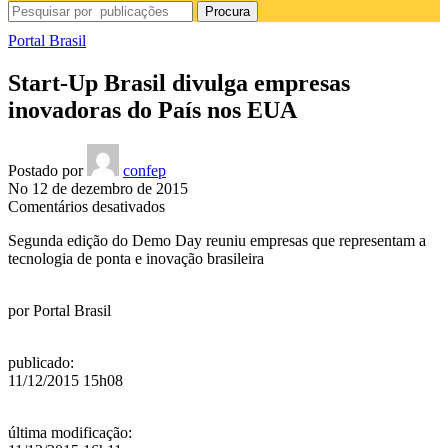
Procura
Portal Brasil
Start-Up Brasil divulga empresas
inovadoras do País nos EUA
Postado por
confep
No 12 de dezembro de 2015
em
Comentários desativados
Start-
Segunda edição do Demo Day reuniu empresas que representam a
Up
tecnologia de ponta e inovação brasileira
Brasil
divulga
empresas
por
Portal Brasil
inovadoras
do
País
publicado
:
nos
11/12/2015 15h08
EUA
última modificação
: