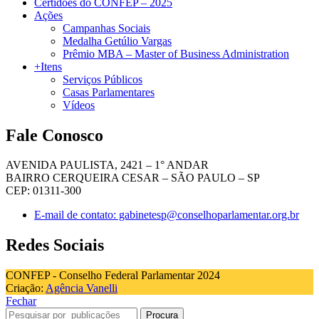
Certidões do CONFEP – 2025
Ações
Campanhas Sociais
Medalha Getúlio Vargas
Prêmio MBA – Master of Business Administration
+Itens
Serviços Públicos
Casas Parlamentares
Vídeos
Fale Conosco
AVENIDA PAULISTA, 2421 – 1° ANDAR
BAIRRO CERQUEIRA CESAR – SÃO PAULO – SP
CEP: 01311-300
E-mail de contato: gabinetesp@conselhoparlamentar.org.br
Redes Sociais
CONFEP - Conselho Federal Parlamentar 2024
Criação:
Agência Vanelli
Fechar
Procura