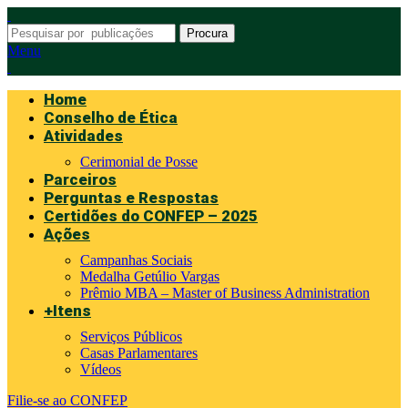
Procura
Menu
Home
Conselho de Ética
Atividades
Cerimonial de Posse
Parceiros
Perguntas e Respostas
Certidões do CONFEP – 2025
Ações
Campanhas Sociais
Medalha Getúlio Vargas
Prêmio MBA – Master of Business Administration
+Itens
Serviços Públicos
Casas Parlamentares
Vídeos
Filie-se ao CONFEP