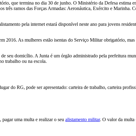
igatório, que termina no dia 30 de junho. O Ministério da Defesa estima
os três ramos das Forças Armadas: Aeronáutica, Exército e Marinha. Co
alistamento pela internet estará disponível neste ano para jovens reside
m 2016. As mulheres estão isentas do Serviço Militar obrigatório, ma
 de seu domicílio. A Junta é um órgão administrado pela prefeitura muni
o trabalho ou na escola.
r do RG, pode ser apresentado: carteira de trabalho, carteira profissio
 pagar uma multa e realizar o seu
alistamento militar
. O valor da multa