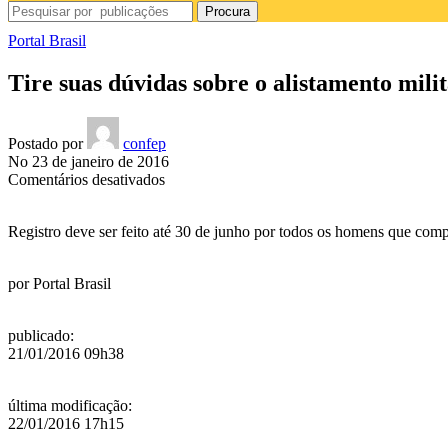
Procura
Portal Brasil
Tire suas dúvidas sobre o alistamento mili
Postado por
confep
No 23 de janeiro de 2016
em
Comentários desativados
Tire
suas
Registro deve ser feito até 30 de junho por todos os homens que com
dúvidas
sobre
o
por
Portal Brasil
alistamento
militar
2016
publicado
:
21/01/2016 09h38
última modificação
:
22/01/2016 17h15