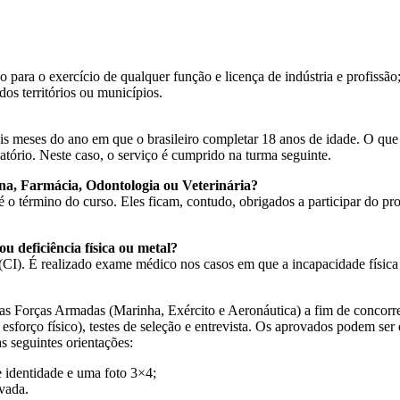
o para o exercício de qualquer função e licença de indústria e profissão
os territórios ou municípios.
is meses do ano em que o brasileiro completar 18 anos de idade. O que po
atório. Neste caso, o serviço é cumprido na turma seguinte.
na, Farmácia, Odontologia ou Veterinária?
é o término do curso. Eles ficam, contudo, obrigados a participar do p
u deficiência física ou metal?
ão (CI). É realizado exame médico nos casos em que a incapacidade físic
das Forças Armadas (Marinha, Exército e Aeronáutica) a fim de concorrer
forço físico), testes de seleção e entrevista. Os aprovados podem se
s seguintes orientações:
e identidade e uma foto 3×4;
vada.