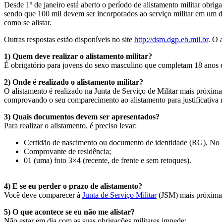
Desde 1º de janeiro está aberto o período de alistamento militar obr
sendo que 100 mil devem ser incorporados ao serviço militar em um d
como se alistar.
Outras respostas estão disponíveis no site
http://dsm.dgp.eb.mil.br
. O 
1) Quem deve realizar o alistamento militar?
É obrigatório para jovens do sexo masculino que completam 18 anos e
2) Onde é realizado o alistamento militar?
O alistamento é realizado na Junta de Serviço de Militar mais próxima
comprovando o seu comparecimento ao alistamento para justificativa n
3) Quais documentos devem ser apresentados?
Para realizar o alistamento, é preciso levar:
Certidão de nascimento ou documento de identidade (RG). No luga
Comprovante de residência;
01 (uma) foto 3×4 (recente, de frente e sem retoques).
4) E se eu perder o prazo de alistamento?
Você deve comparecer à
Junta de Serviço Militar
(JSM) mais próxima,
5) O que acontece se eu não me alistar?
Não estar em dia com as suas obrigações militares impede: