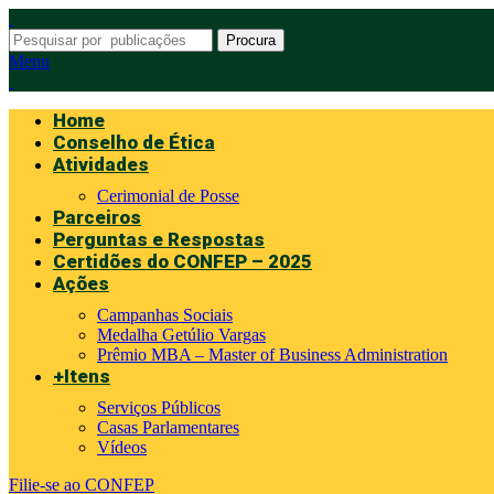
Procura
Menu
Home
Conselho de Ética
Atividades
Cerimonial de Posse
Parceiros
Perguntas e Respostas
Certidões do CONFEP – 2025
Ações
Campanhas Sociais
Medalha Getúlio Vargas
Prêmio MBA – Master of Business Administration
+Itens
Serviços Públicos
Casas Parlamentares
Vídeos
Filie-se ao CONFEP