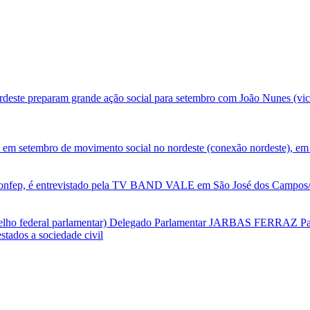
deste preparam grande ação social para setembro com João Nunes (vic
 em setembro de movimento social no nordeste (conexão nordeste), em 
nfep, é entrevistado pela TV BAND VALE em São José dos Campos/SP
selho federal parlamentar) Delegado Parlamentar JARBAS FERRAZ Par
tados a sociedade civil