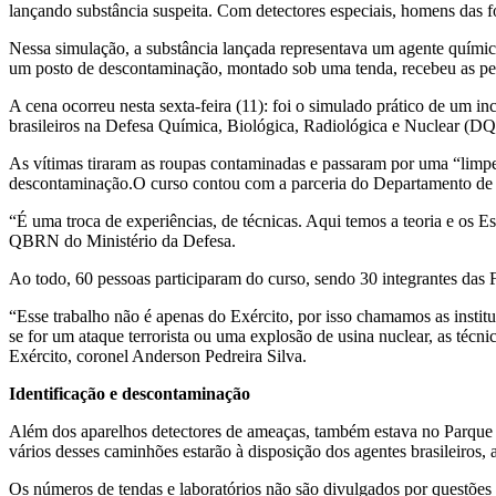
lançando substância suspeita. Com detectores especiais, homens das 
Nessa simulação, a substância lançada representava um agente químico
um posto de descontaminação, montado sob uma tenda, recebeu as pes
A cena ocorreu nesta sexta-feira (11): foi o simulado prático de um 
brasileiros na Defesa Química, Biológica, Radiológica e Nuclear (
As vítimas tiraram as roupas contaminadas e passaram por uma “limpe
descontaminação.O curso contou com a parceria do Departamento de
“É uma troca de experiências, de técnicas. Aqui temos a teoria e os E
QBRN do Ministério da Defesa.
Ao todo, 60 pessoas participaram do curso, sendo 30 integrantes das 
“Esse trabalho não é apenas do Exército, por isso chamamos as insti
se for um ataque terrorista ou uma explosão de usina nuclear, as té
Exército, coronel Anderson Pedreira Silva.
Identificação e descontaminação
Além dos aparelhos detectores de ameaças, também estava no Parque R
vários desses caminhões estarão à disposição dos agentes brasileiros
Os números de tendas e laboratórios não são divulgados por questões 