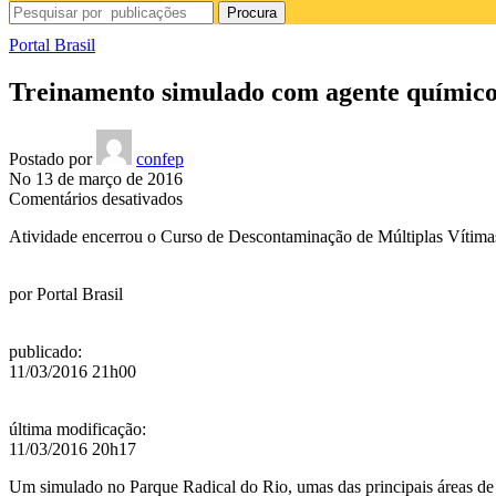
Procura
Portal Brasil
Treinamento simulado com agente químico 
Postado por
confep
No 13 de março de 2016
em
Comentários desativados
Treinamento
Atividade encerrou o Curso de Descontaminação de Múltiplas Vítima
simulado
com
agente
por
Portal Brasil
químico
mobiliza
forças
publicado
:
de
11/03/2016 21h00
segurança
da
Rio
última modificação
:
2016
11/03/2016 20h17
Um simulado no Parque Radical do Rio, umas das principais áreas d