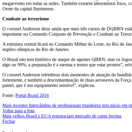
megaevento em todas as sedes. Também existem laboratórios fixos, 
Oeste da capital fluminense.
Combate ao terrorismo
O coronel Anderson disse ainda que mais três cursos de DQBRN estão pr
importante no Comando Conjunto de Prevenção e Combate ao Terrori
A estrutura central ficará no Comando Militar do Leste, no Rio de Ja
regiões olímpicas do Rio de Janeiro.
O Brasil não tem histórico de ataque de agentes QBRN, mas os Jogos 
algo ou 99%, a preparação é a mesma e temos que estar prontos”, ref
O coronel Anderson relembrou dois momentos de atuação do batalhão
fortemente, e também a descontaminação de duas aeronaves da Força A
painel, que é um equipamento sensível”, explicou.
Fonte:
Portal Brasil 2016
Mais recentes
Intercâmbio de profissionais brasileiros tem início em
Voltar para a lista
Mais velhos
Brasil e EUA renegociam mercado de carne bovina
Fechar