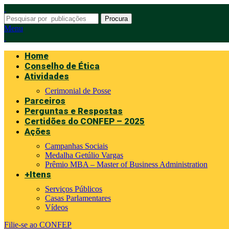
Procura
Menu
Home
Conselho de Ética
Atividades
Cerimonial de Posse
Parceiros
Perguntas e Respostas
Certidões do CONFEP – 2025
Ações
Campanhas Sociais
Medalha Getúlio Vargas
Prêmio MBA – Master of Business Administration
+Itens
Serviços Públicos
Casas Parlamentares
Vídeos
Filie-se ao CONFEP