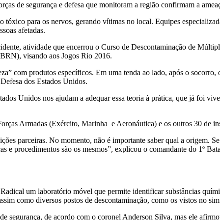
forças de segurança e defesa que monitoram a região confirmam a amea
 tóxico para os nervos, gerando vítimas no local. Equipes especializa
soas afetadas.
incidente, atividade que encerrou o Curso de Descontaminação de Múltipl
DQBRN), visando aos Jogos Rio 2016.
za” com produtos específicos. Em uma tenda ao lado, após o socorro, 
 Defesa dos Estados Unidos.
stados Unidos nos ajudam a adequar essa teoria à prática, que já foi v
Forças Armadas (Exército, Marinha e Aeronáutica) e os outros 30 de ins
tuições parceiras. No momento, não é importante saber qual a origem. 
cnicas e procedimentos são os mesmos”, explicou o comandante do 1º Ba
adical um laboratório móvel que permite identificar substâncias químic
, assim como diversos postos de descontaminação, como os vistos no sim
de segurança, de acordo com o coronel Anderson Silva, mas ele afirmou