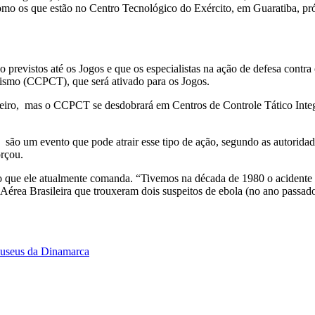
como os que estão no Centro Tecnológico do Exército, em Guaratiba, p
evistos até os Jogos e que os especialistas na ação de defesa contra o
smo (CCPCT), que será ativado para os Jogos.
neiro, mas o CCPCT se desdobrará em Centros de Controle Tático Integr
são um evento que pode atrair esse tipo de ação, segundo as autorida
orçou.
 que ele atualmente comanda. “Tivemos na década de 1980 o acidente r
érea Brasileira que trouxeram dois suspeitos de ebola (no ano passado)
 museus da Dinamarca