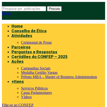
Procura
Menu
Home
Conselho de Ética
Atividades
Cerimonial de Posse
Parceiros
Perguntas e Respostas
Certidões do CONFEP – 2025
Ações
Campanhas Sociais
Medalha Getúlio Vargas
Prêmio MBA – Master of Business Administration
+Itens
Serviços Públicos
Casas Parlamentares
Vídeos
Filie-se ao CONFEP