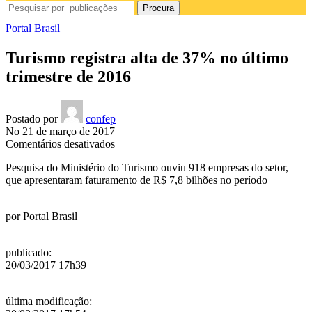
Procura
Portal Brasil
Turismo registra alta de 37% no último
trimestre de 2016
Postado por
confep
No 21 de março de 2017
em
Comentários desativados
Turismo
Pesquisa do Ministério do Turismo ouviu 918 empresas do setor,
registra
que apresentaram faturamento de R$ 7,8 bilhões no período
alta
de
37%
por
Portal Brasil
no
último
trimestre
publicado
:
de
20/03/2017 17h39
2016
última modificação
: