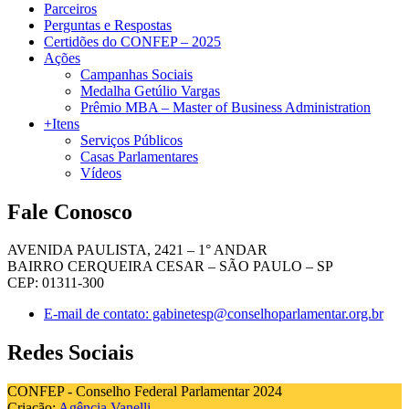
Parceiros
Perguntas e Respostas
Certidões do CONFEP – 2025
Ações
Campanhas Sociais
Medalha Getúlio Vargas
Prêmio MBA – Master of Business Administration
+Itens
Serviços Públicos
Casas Parlamentares
Vídeos
Fale Conosco
AVENIDA PAULISTA, 2421 – 1° ANDAR
BAIRRO CERQUEIRA CESAR – SÃO PAULO – SP
CEP: 01311-300
E-mail de contato: gabinetesp@conselhoparlamentar.org.br
Redes Sociais
CONFEP - Conselho Federal Parlamentar 2024
Criação:
Agência Vanelli