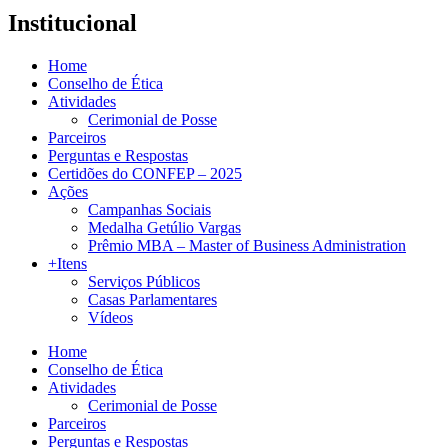
Institucional
Home
Conselho de Ética
Atividades
Cerimonial de Posse
Parceiros
Perguntas e Respostas
Certidões do CONFEP – 2025
Ações
Campanhas Sociais
Medalha Getúlio Vargas
Prêmio MBA – Master of Business Administration
+Itens
Serviços Públicos
Casas Parlamentares
Vídeos
Home
Conselho de Ética
Atividades
Cerimonial de Posse
Parceiros
Perguntas e Respostas