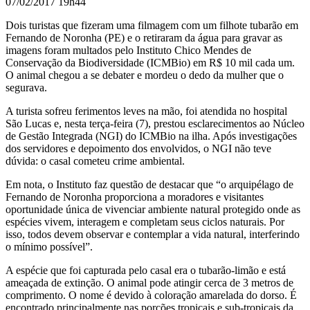
07/02/2017 19h44
Dois turistas que fizeram uma filmagem com um filhote tubarão em
Fernando de Noronha (PE) e o retiraram da água para gravar as
imagens foram multados pelo Instituto Chico Mendes de
Conservação da Biodiversidade (ICMBio) em R$ 10 mil cada um.
O animal chegou a se debater e mordeu o dedo da mulher que o
segurava.
A turista sofreu ferimentos leves na mão, foi atendida no hospital
São Lucas e, nesta terça-feira (7), prestou esclarecimentos ao Núcleo
de Gestão Integrada (NGI) do ICMBio na ilha. Após investigações
dos servidores e depoimento dos envolvidos, o NGI não teve
dúvida: o casal cometeu crime ambiental.
Em nota, o Instituto faz questão de destacar que “o arquipélago de
Fernando de Noronha proporciona a moradores e visitantes
oportunidade única de vivenciar ambiente natural protegido onde as
espécies vivem, interagem e completam seus ciclos naturais. Por
isso, todos devem observar e contemplar a vida natural, interferindo
o mínimo possível”.
A espécie que foi capturada pelo casal era o tubarão-limão e está
ameaçada de extinção. O animal pode atingir cerca de 3 metros de
comprimento. O nome é devido à coloração amarelada do dorso. É
encontrado principalmente nas porções tropicais e sub-tropicais da