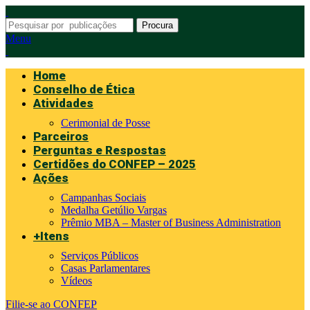
Procura
Menu
Home
Conselho de Ética
Atividades
Cerimonial de Posse
Parceiros
Perguntas e Respostas
Certidões do CONFEP – 2025
Ações
Campanhas Sociais
Medalha Getúlio Vargas
Prêmio MBA – Master of Business Administration
+Itens
Serviços Públicos
Casas Parlamentares
Vídeos
Filie-se ao CONFEP