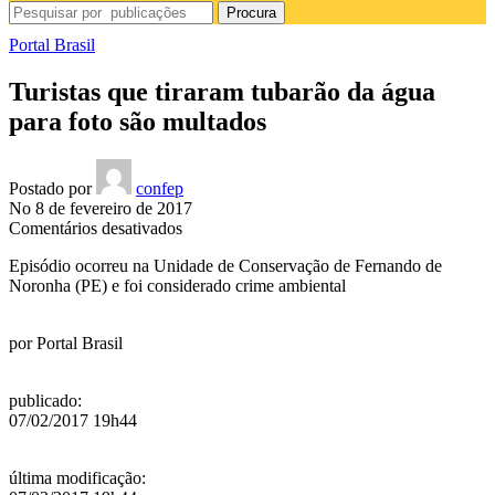
Procura
Portal Brasil
Turistas que tiraram tubarão da água
para foto são multados
Postado por
confep
No 8 de fevereiro de 2017
em
Comentários desativados
Turistas
Episódio ocorreu na Unidade de Conservação de Fernando de
que
Noronha (PE) e foi considerado crime ambiental
tiraram
tubarão
da
por
Portal Brasil
água
para
foto
publicado
:
são
07/02/2017 19h44
multados
última modificação
: