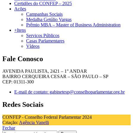
Certidões do CONFEP – 2025
Ações
Campanhas Sociais
Medalha Getúlio Vargas
Prêmio MBA – Master of Business Administration
+Itens
Serviços Públicos
Casas Parlamentares
Vídeos
Fale Conosco
AVENIDA PAULISTA, 2421 – 1° ANDAR
BAIRRO CERQUEIRA CESAR – SÃO PAULO – SP
CEP: 01311-300
E-mail de contato: gabinetesp@conselhoparlamentar.org.br
Redes Sociais
CONFEP - Conselho Federal Parlamentar 2024
Criação:
Agência Vanelli
Fechar