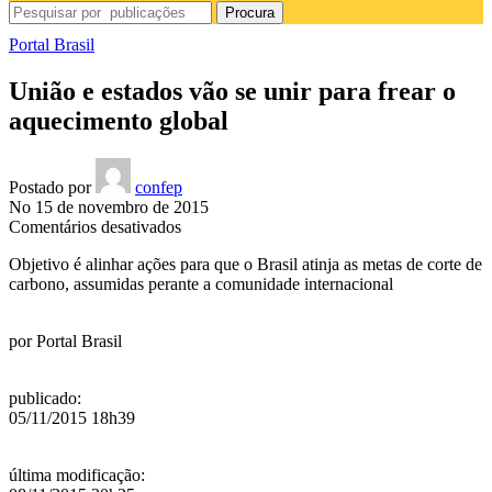
Procura
Portal Brasil
União e estados vão se unir para frear o
aquecimento global
Postado por
confep
No 15 de novembro de 2015
em
Comentários desativados
União
Objetivo é alinhar ações para que o Brasil atinja as metas de corte de
e
carbono, assumidas perante a comunidade internacional
estados
vão
se
por
Portal Brasil
unir
para
frear
publicado
:
o
05/11/2015 18h39
aquecimento
global
última modificação
: