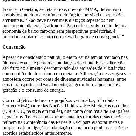
Francisco Gaetani,
secretário-executivo do MMA,
defendeu o
envolvimento do maior número de órgãos possível nas questões
ambientais. “Não deve haver mais diálogos separados nem
unicamente bilaterais”, afirmou. “Para o desenvolvimento de uma
economia de baixo carbono sem perspectivas predatórias, é
importante tratar o assunto com elevado grau de convergência.”
Convenção
Apesar de considerado natural, o efeito estufa tem aumentado nas
últimas décadas e gerado as mudanças do clima. Essas alterações
são fruto do aumento descontrolado das emissões de substâncias
como o dióxido de carbono e o metano. A liberação desses gases na
atmosfera ocorre por conta de diversas atividades humanas, entre
elas o transporte, o desmatamento, a agricultura, a pecuária e a
geração e o consumo de energia.
Com o objetivo de frear os prejuízos verificados, foi criada a
Convenção-Quadro das Nações Unidas sobre Mudanças do Clima
(UNFCCC, na sigla em inglês), que conta com mais de 190 países
signatários. Todos os anos, representantes de todas essas nações se
reúnem na Conferência das Partes (COP) para elaborar metas e
propostas de mitigação e adaptação e para acompanhar as ações e
acordos estabelecidos anteriormente.