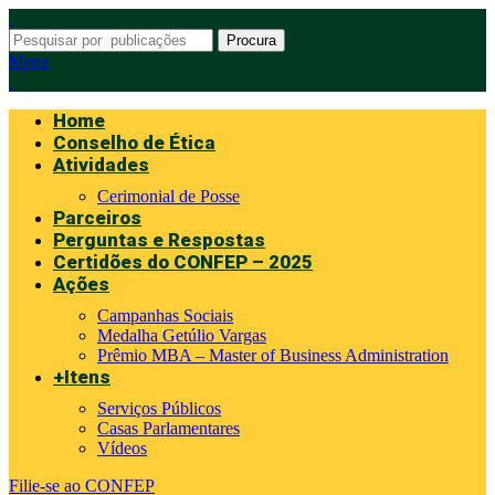
Procura
Menu
Home
Conselho de Ética
Atividades
Cerimonial de Posse
Parceiros
Perguntas e Respostas
Certidões do CONFEP – 2025
Ações
Campanhas Sociais
Medalha Getúlio Vargas
Prêmio MBA – Master of Business Administration
+Itens
Serviços Públicos
Casas Parlamentares
Vídeos
Filie-se ao CONFEP