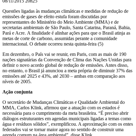
08/11/2015 20h25
Questões ligadas às mudanças climáticas e medidas de redução de
emissões de gases de efeito estufa foram discutidas por
representantes
do Ministério do Meio Ambiente (MMA) e de
secretarias ambientais de São Paulo, Santa Catarina, Paraná, Bahia,
Pará e Acre.
A finalidade é alinhar ações para que o Brasil atinja as
metas de corte de carbono, assumidas perante a comunidade
internacional. O debate ocorreu nesta quinta-feira (5)
Em dezembro, o País vai se reunir, em Paris, com as mais de 190
nações signatárias da Convenção de Clima das Nações Unidas para
definir o novo acordo global de redução de emissões. Antes disso,
no entanto, o Brasil já anunciou a meta própria de diminuir 37% das
emissões até 2025 e 43%, até 2030 – ambas em comparação aos
níveis de 2005.
Ação conjunta
O secretário de Mudanças Climáticas e Qualidade Ambiental do
MMA, Carlos Klink, afirmou que a atuação com os estados é
necessária para o cumprimento da meta brasileira. “É preciso abrir
diálogos estruturantes em agendas municipais ligadas a temas como
água e resíduos sólidos”, exemplificou. A aproximação com os entes
federados vai se tornar maior agora no sentido de construir uma
agenda comum na área ambiental”, disse Klink.