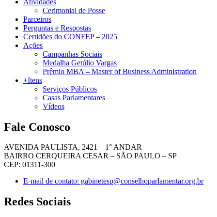
Atividades
Cerimonial de Posse
Parceiros
Perguntas e Respostas
Certidões do CONFEP – 2025
Ações
Campanhas Sociais
Medalha Getúlio Vargas
Prêmio MBA – Master of Business Administration
+Itens
Serviços Públicos
Casas Parlamentares
Vídeos
Fale Conosco
AVENIDA PAULISTA, 2421 – 1° ANDAR
BAIRRO CERQUEIRA CESAR – SÃO PAULO – SP
CEP: 01311-300
E-mail de contato: gabinetesp@conselhoparlamentar.org.br
Redes Sociais