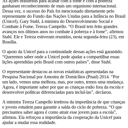
As ações brasileiras para acabar com a fome e com a pobreza
ganharam reconhecimento de mais um organismo internacional.
Dessa vez, o sucesso do País foi mencionado diretamente pel
o
representante do Fundo das Nações Unidas para a Infância no Brasil
(Unicef), Gary Stahl, à
ministra do Desenvolvimento Social e
Combate à Fome, Tereza Campello.
“O Brasil tem feito grandes
avanços nos últimos anos no combate à pobreza e à fome”, afirmou
Stahl. Ele e Tereza estiveram reunidos, nesta segunda-feira (23), em
Brasília.
O apoio da Unicef para a continuidade dessas ações está garantido.
“Queremos saber onde a Unicef pode ajudar a compartilhar essas
lições aprendidas pelo Brasil com outros países”, disse Stahl.
O representante destacou as novas estatísticas apresentadas na
Pesquisa Nacional por Amostra de Domicílios (Pnad) 2014. “Por
um lado, vemos uma melhora, mas, por outro, temos uma mudança.
Agora, é importante saber por que as crianças estão fora da escola e
desenvolver políticas diferenciadas para incluí-las”, declarou.
A ministra Tereza Campello lembrou da importância de que crianças
e jovens estudem para garantir a saída do ciclo de pobreza. “O que
precisamos saber agora é como atrair esse jovem para a escola”,
afirmou. Ela reforçou a importância da cooperação da Unicef para
ajudar a mudar essa realidade.