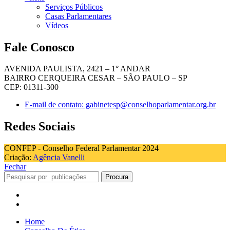
Serviços Públicos
Casas Parlamentares
Vídeos
Fale Conosco
AVENIDA PAULISTA, 2421 – 1° ANDAR
BAIRRO CERQUEIRA CESAR – SÃO PAULO – SP
CEP: 01311-300
E-mail de contato: gabinetesp@conselhoparlamentar.org.br
Redes Sociais
CONFEP - Conselho Federal Parlamentar 2024
Criação:
Agência Vanelli
Fechar
Procura
Home