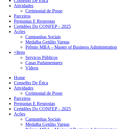
Conselho De Ética
Atividades
Cerimonial de Posse
Parceiros
Perguntas E Respostas
Certidões Do CONFEP – 2025
Ações
Campanhas Sociais
Medalha Getúlio Vargas
Prêmio MBA – Master of Business Administration
+Itens
Serviços Públicos
Casas Parlamentares
Vídeos
Home
Conselho De Ética
Atividades
Cerimonial de Posse
Parceiros
Perguntas E Respostas
Certidões Do CONFEP – 2025
Ações
Campanhas Sociais
Medalha Getúlio Vargas