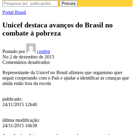
Procura
Portal Brasil
Unicef destaca avanços do Brasil no
combate à pobreza
Postado por
confep
No 2 de dezembro de 2015
em
Comentários desativados
Unicef
Representante da Unicef no Brasil afirmou que organismo quer
destaca
seguir cooperando com o País e ajudar a identificar as crianças que
avanços
ainda estão fora da escola
do
Brasil
no
publicado
:
combate
24/11/2015 12h40
à
pobreza
última modificação
:
24/11/2015 16h38