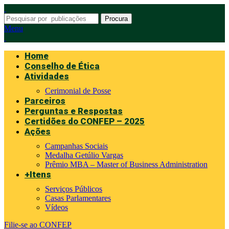
Procura
Menu
Home
Conselho de Ética
Atividades
Cerimonial de Posse
Parceiros
Perguntas e Respostas
Certidões do CONFEP – 2025
Ações
Campanhas Sociais
Medalha Getúlio Vargas
Prêmio MBA – Master of Business Administration
+Itens
Serviços Públicos
Casas Parlamentares
Vídeos
Filie-se ao CONFEP