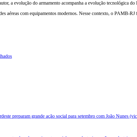
 autor, a evolução do armamento acompanha a evolução tecnológica do 
ades aéreas com equipamentos modernos. Nesse contexto, o PAMB-RJ fo
lhados
deste preparam grande ação social para setembro com João Nunes (vic