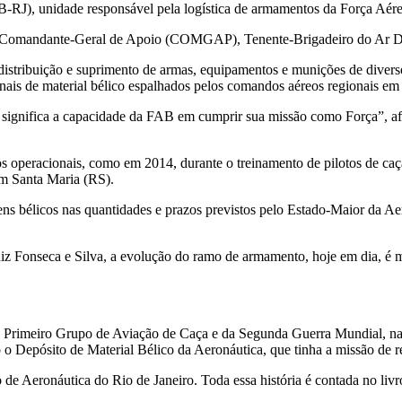
RJ), unidade responsável pela logística de armamentos da Força Aérea
pelo Comandante-Geral de Apoio (COMGAP), Tenente-Brigadeiro do Ar D
distribuição e suprimento de armas, equipamentos e munições de divers
is de material bélico espalhados pelos comandos aéreos regionais em 
ignifica a capacidade da FAB em cumprir sua missão como Força”, afi
 operacionais, como em 2014, durante o treinamento de pilotos de caç
m Santa Maria (RS).
ns bélicos nas quantidades e prazos previstos pelo Estado-Maior da Aer
iz Fonseca e Silva, a evolução do ramo de armamento, hoje em dia, é
 do Primeiro Grupo de Aviação de Caça e da Segunda Guerra Mundial, 
 Depósito de Material Bélico da Aeronáutica, que tinha a missão de rece
de Aeronáutica do Rio de Janeiro. Toda essa história é contada no liv