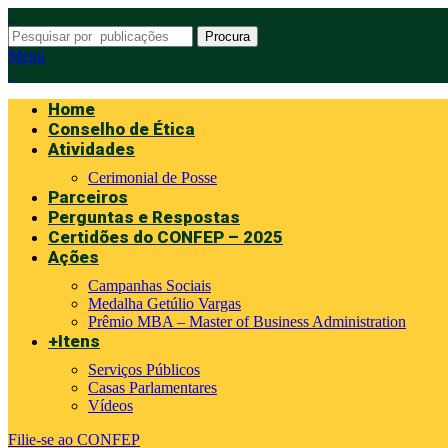
Procura
Menu
Home
Conselho de Ética
Atividades
Cerimonial de Posse
Parceiros
Perguntas e Respostas
Certidões do CONFEP – 2025
Ações
Campanhas Sociais
Medalha Getúlio Vargas
Prêmio MBA – Master of Business Administration
+Itens
Serviços Públicos
Casas Parlamentares
Vídeos
Filie-se ao CONFEP