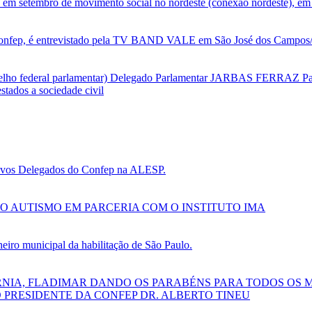
 em setembro de movimento social no nordeste (conexão nordeste), em 
nfep, é entrevistado pela TV BAND VALE em São José dos Campos/SP
selho federal parlamentar) Delegado Parlamentar JARBAS FERRAZ Par
tados a sociedade civil
 novos Delegados do Confep na ALESP.
O AUTISMO EM PARCERIA COM O INSTITUTO IMA
ro municipal da habilitação de São Paulo.
RNIA, FLADIMAR DANDO OS PARABÉNS PARA TODOS OS 
 PRESIDENTE DA CONFEP DR. ALBERTO TINEU