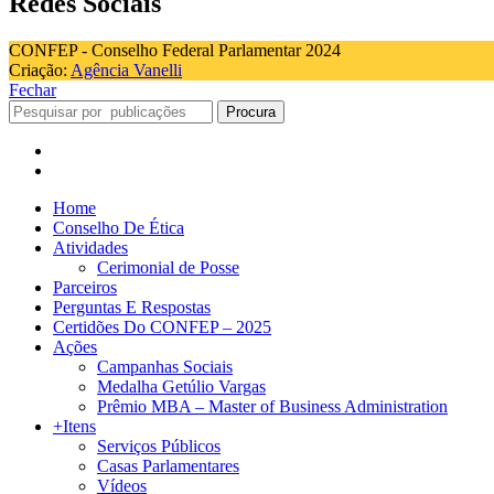
Redes Sociais
CONFEP - Conselho Federal Parlamentar 2024
Criação:
Agência Vanelli
Fechar
Procura
Home
Conselho De Ética
Atividades
Cerimonial de Posse
Parceiros
Perguntas E Respostas
Certidões Do CONFEP – 2025
Ações
Campanhas Sociais
Medalha Getúlio Vargas
Prêmio MBA – Master of Business Administration
+Itens
Serviços Públicos
Casas Parlamentares
Vídeos