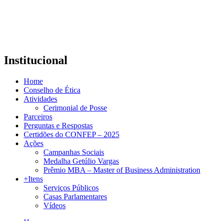
Institucional
Home
Conselho de Ética
Atividades
Cerimonial de Posse
Parceiros
Perguntas e Respostas
Certidões do CONFEP – 2025
Ações
Campanhas Sociais
Medalha Getúlio Vargas
Prêmio MBA – Master of Business Administration
+Itens
Serviços Públicos
Casas Parlamentares
Vídeos