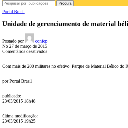
Procura
Portal Brasil
Unidade de gerenciamento de material bél
Postado por
confep
No 27 de março de 2015
em
Comentários desativados
Unidade
de
Com mais de 200 militares no efetivo, Parque de Material Bélico do R
gerenciamento
de
material
por
Portal Brasil
bélico
completa
70
publicado
:
anos
23/03/2015 18h48
última modificação
:
23/03/2015 19h25