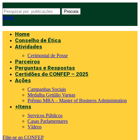
Procura
Menu
Home
Conselho de Ética
Atividades
Cerimonial de Posse
Parceiros
Perguntas e Respostas
Certidões do CONFEP – 2025
Ações
Campanhas Sociais
Medalha Getúlio Vargas
Prêmio MBA – Master of Business Administration
+Itens
Serviços Públicos
Casas Parlamentares
Vídeos
Filie-se ao CONFEP