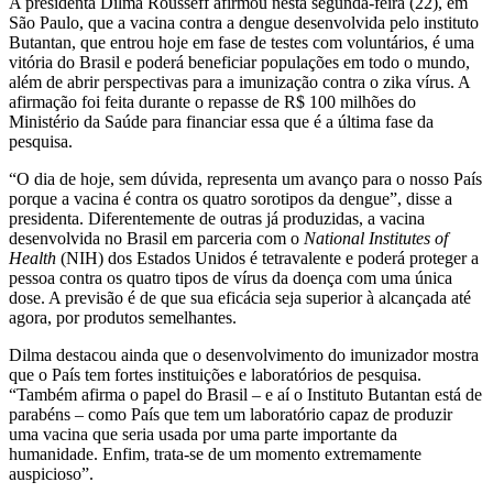
A presidenta Dilma Rousseff afirmou nesta segunda-feira (22), em
zika
São Paulo, que a vacina contra a dengue desenvolvida pelo instituto
Butantan, que entrou hoje em fase de testes com voluntários, é uma
vitória do Brasil e poderá beneficiar populações em todo o mundo,
além de abrir perspectivas para a imunização contra o zika vírus. A
afirmação foi feita durante o repasse de R$ 100 milhões do
Ministério da Saúde para financiar essa que é a última fase da
pesquisa.
“O dia de hoje, sem dúvida, representa um avanço para o nosso País
porque a vacina é contra os quatro sorotipos da dengue”, disse a
presidenta. Diferentemente de outras já produzidas, a vacina
desenvolvida no Brasil em parceria com o
National Institutes of
Health
(NIH) dos Estados Unidos é tetravalente e poderá proteger a
pessoa contra os quatro tipos de vírus da doença com uma única
dose. A previsão é de que sua eficácia seja superior à alcançada até
agora, por produtos semelhantes.
Dilma destacou ainda que o desenvolvimento do imunizador mostra
que o País tem fortes instituições e laboratórios de pesquisa.
“Também afirma o papel do Brasil – e aí o Instituto Butantan está de
parabéns – como País que tem um laboratório capaz de produzir
uma vacina que seria usada por uma parte importante da
humanidade. Enfim, trata-se de um momento extremamente
auspicioso”.