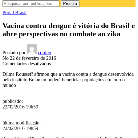
Procura
Portal Brasil
Vacina contra dengue é vitória do Brasil e
abre perspectivas no combate ao zika
Postado por
confep
No 22 de fevereiro de 2016
em
Comentários desativados
Vacina
Dilma Rousseff afirmou que a vacina contra a dengue desenvolvida
contra
pelo instituto Butantan poderá beneficiar populações em todo o
dengue
mundo
é
vitória
do
publicado
:
Brasil
22/02/2016 19h59
e
abre
perspectivas
última modificação
:
no
22/02/2016 19h59
combate
ao