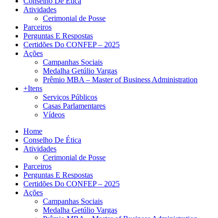
Conselho De Ética
Atividades
Cerimonial de Posse
Parceiros
Perguntas E Respostas
Certidões Do CONFEP – 2025
Ações
Campanhas Sociais
Medalha Getúlio Vargas
Prêmio MBA – Master of Business Administration
+Itens
Serviços Públicos
Casas Parlamentares
Vídeos
Home
Conselho De Ética
Atividades
Cerimonial de Posse
Parceiros
Perguntas E Respostas
Certidões Do CONFEP – 2025
Ações
Campanhas Sociais
Medalha Getúlio Vargas