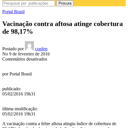
Procura
Portal Brasil
Vacinação contra aftosa atinge cobertura
de 98,17%
Postado por
confep
No 9 de fevereiro de 2016
em
Comentários desativados
Vacinação
contra
por
Portal Brasil
aftosa
atinge
cobertura
publicado
:
de
05/02/2016 19h31
98,17%
última modificação
:
05/02/2016 19h31
A vacinação contra
a febre aftosa atingiu índice de cobertura de