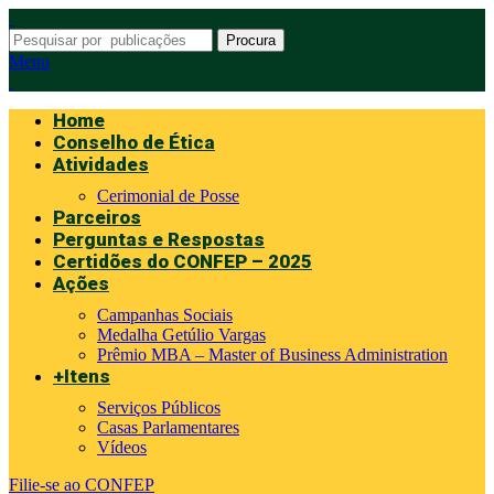
Procura
Menu
Home
Conselho de Ética
Atividades
Cerimonial de Posse
Parceiros
Perguntas e Respostas
Certidões do CONFEP – 2025
Ações
Campanhas Sociais
Medalha Getúlio Vargas
Prêmio MBA – Master of Business Administration
+Itens
Serviços Públicos
Casas Parlamentares
Vídeos
Filie-se ao CONFEP