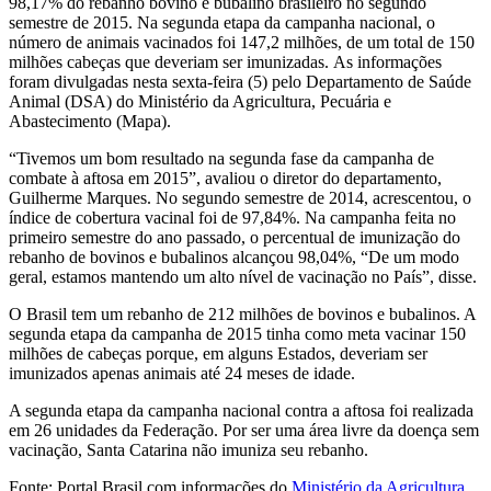
98,17% do rebanho bovino e bubalino brasileiro no segundo
semestre de 2015.
Na segunda etapa da campanha nacional, o
número de animais vacinados foi 147,2 milhões, de um total de 150
milhões cabeças que deveriam ser imunizadas.
As informações
foram divulgadas nesta sexta-feira (5) pelo Departamento de Saúde
Animal (DSA) do Ministério da Agricultura, Pecuária e
Abastecimento (Mapa).
“Tivemos um bom resultado na segunda fase da campanha de
combate à aftosa em 2015”, avaliou o diretor do departamento,
Guilherme Marques. No segundo semestre de 2014, acrescentou, o
índice de cobertura vacinal foi de 97,84%. Na campanha feita no
primeiro semestre do ano passado, o percentual de imunização do
rebanho de bovinos e bubalinos alcançou 98,04%, “De um modo
geral, estamos mantendo um alto nível de vacinação no País”, disse.
O Brasil tem um rebanho de 212 milhões de bovinos e bubalinos. A
segunda etapa da campanha de 2015 tinha como meta vacinar 150
milhões de cabeças porque, em alguns Estados, deveriam ser
imunizados apenas animais até 24 meses de idade.
A segunda etapa da campanha nacional contra a aftosa foi realizada
em 26 unidades da Federação. Por ser uma área livre da doença sem
vacinação, Santa Catarina não imuniza seu rebanho.
Fonte: Portal Brasil com informações do
Ministério da Agricultura