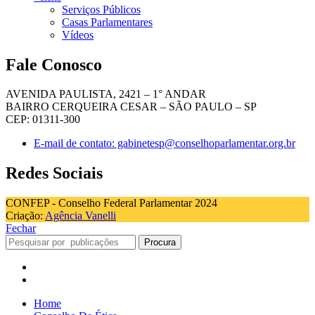
Serviços Públicos
Casas Parlamentares
Vídeos
Fale Conosco
AVENIDA PAULISTA, 2421 – 1° ANDAR
BAIRRO CERQUEIRA CESAR – SÃO PAULO – SP
CEP: 01311-300
E-mail de contato: gabinetesp@conselhoparlamentar.org.br
Redes Sociais
CONFEP - Conselho Federal Parlamentar 2024
Criação:
Agência Vanelli
Fechar
Procura
Home