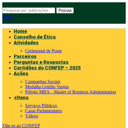
Procura
Menu
Home
Conselho de Ética
Atividades
Cerimonial de Posse
Parceiros
Perguntas e Respostas
Certidões do CONFEP – 2025
Ações
Campanhas Sociais
Medalha Getúlio Vargas
Prêmio MBA – Master of Business Administration
+Itens
Serviços Públicos
Casas Parlamentares
Vídeos
Filie-se ao CONFEP