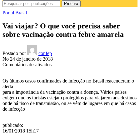
Procura
Portal Brasil
Vai viajar? O que você precisa saber
sobre vacinação contra febre amarela
Postado por
confep
No 24 de janeiro de 2018
em
Comentários desativados
Vai
viajar?
Os últimos casos confirmados de infecção no Brasil reacenderam o
O
alerta
que
para a importância da vacinação contra a doença. Vários países
você
exigem que os turistas estejam protegidos para viajarem aos destinos
precisa
onde há risco de transmissão, ou se vêm de lugares em que há casos
saber
de infecção
sobre
vacinação
contra
publicado
:
febre
16/01/2018 15h17
amarela