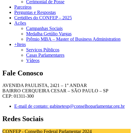
Cerimonial de Posse
Parceiros
Perguntas e Respostas
Certidões do CONFEP – 2025
Ações
Campanhas Sociais
Medalha Getúlio Vargas
Prêmio MBA – Master of Business Administration
+Itens
Serviços Públicos
Casas Parlamentares
Vídeos
Fale Conosco
AVENIDA PAULISTA, 2421 – 1° ANDAR
BAIRRO CERQUEIRA CESAR – SÃO PAULO – SP
CEP: 01311-300
E-mail de contato: gabinetesp@conselhoparlamentar.org.br
Redes Sociais
CONFEP - Conselho Federal Parlamentar 2024