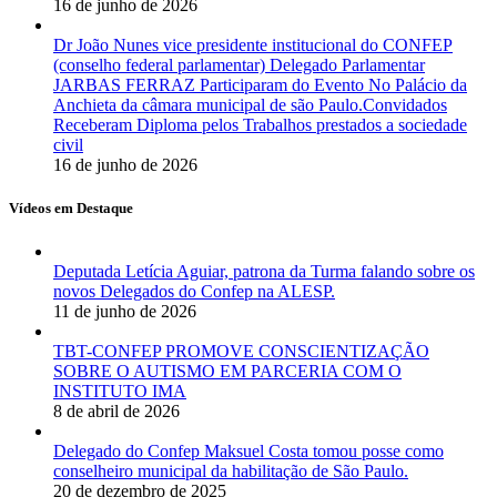
16 de junho de 2026
Dr João Nunes vice presidente institucional do CONFEP
(conselho federal parlamentar) Delegado Parlamentar
JARBAS FERRAZ Participaram do Evento No Palácio da
Anchieta da câmara municipal de são Paulo.Convidados
Receberam Diploma pelos Trabalhos prestados a sociedade
civil
16 de junho de 2026
Vídeos em Destaque
Deputada Letícia Aguiar, patrona da Turma falando sobre os
novos Delegados do Confep na ALESP.
11 de junho de 2026
TBT-CONFEP PROMOVE CONSCIENTIZAÇÃO
SOBRE O AUTISMO EM PARCERIA COM O
INSTITUTO IMA
8 de abril de 2026
Delegado do Confep Maksuel Costa tomou posse como
conselheiro municipal da habilitação de São Paulo.
20 de dezembro de 2025