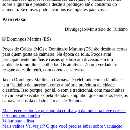
sobre a iguaria e presencia desde a produção até o consumo do
alimento. Se quiser, pode levar uns exemplares para casa.
Para relaxar
Divulgação/Ministério do Turismo
Poços de Caldas (MG) e Domingos Martins (ES) são destinos certos
para quem gosta de calmaria. Na época da folia, Poços atrai
principalmente famílias e casais que buscam diversão em um
ambiente tranquilo e acolhedor. Os atrativos são um verdadeiro
resgate ao estilo retrô, com coretos e serestas.
Já em Domingos Martins, o Carnaval é celebrado com a família e
tem “jeitinho de interior”, como a própria prefeitura da cidade
classifica. Isso porque, por lá, o som é tradicional, com marchinhas
de carnaval e
xecutadas pela Banda Campinho, que anima os festejos
carnavalescos da cidade há mais de 30 anos.
Mais recentes
Índice que aponta confiança da indústria deve crescer
0,5 ponto em janeiro
Voltar para a lista
Mais velhos
Vai viajar? O que você precisa saber sobre vacinação