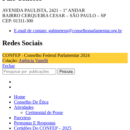
AVENIDA PAULISTA, 2421 – 1° ANDAR
BAIRRO CERQUEIRA CESAR – SÃO PAULO – SP
CEP: 01311-300
E-mail de contato: gabinetesp@conselhoparlamentar.org.br
Redes Sociais
CONFEP - Conselho Federal Parlamentar 2024
Criação:
Agência Vanelli
Fechar
Procura
Home
Conselho De Ética
Atividades
Cerimonial de Posse
Parceiros
Perguntas E Respostas
Certidões Do CONFEP – 2025