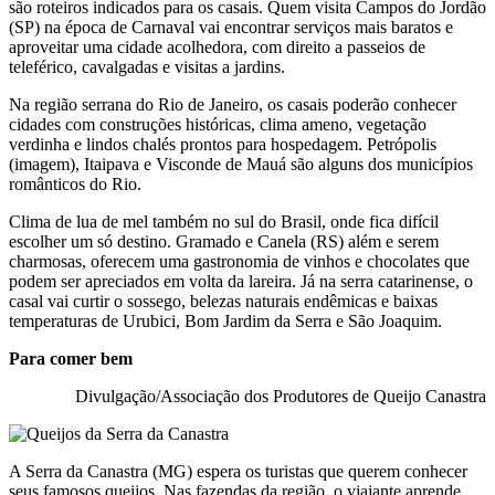
são roteiros indicados para os casais. Quem visita Campos do Jordão
(SP) na época de Carnaval vai encontrar serviços mais baratos e
aproveitar uma cidade acolhedora, com direito a passeios de
teleférico, cavalgadas e visitas a jardins.
Na região serrana do Rio de Janeiro, os casais poderão conhecer
cidades com construções históricas, clima ameno, vegetação
verdinha e lindos chalés prontos para hospedagem. Petrópolis
(imagem), Itaipava e Visconde de Mauá são alguns dos municípios
românticos do Rio.
Clima de lua de mel também no sul do Brasil, onde fica difícil
escolher um só destino. Gramado e Canela (RS) além e serem
charmosas, oferecem uma gastronomia de vinhos e chocolates que
podem ser apreciados em volta da lareira. Já na serra catarinense, o
casal vai curtir o sossego, belezas naturais endêmicas e baixas
temperaturas de Urubici, Bom Jardim da Serra e São Joaquim.
Para comer bem
Divulgação/Associação dos Produtores de Queijo Canastra
A Serra da Canastra (MG) espera os turistas que querem conhecer
seus famosos queijos. Nas fazendas da região, o viajante aprende