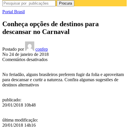
Procura
Portal Brasil
Conheça opções de destinos para
descansar no Carnaval
Postado por
confep
No 24 de janeiro de 2018
em
Comentários desativados
Conheça
opções
No feriadão, alguns brasileiros preferem fugir da folia e aproveitam
de
para descansar e curtir a natureza. Confira algumas sugestões de
destinos
destinos alternativos
para
descansar
no
publicado
:
Carnaval
20/01/2018 10h48
última modificação
:
20/01/2018 14h16