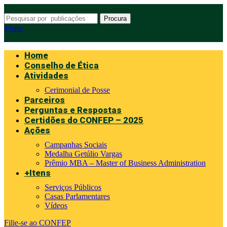
Procura
Menu
Home
Conselho de Ética
Atividades
Cerimonial de Posse
Parceiros
Perguntas e Respostas
Certidões do CONFEP – 2025
Ações
Campanhas Sociais
Medalha Getúlio Vargas
Prêmio MBA – Master of Business Administration
+Itens
Serviços Públicos
Casas Parlamentares
Vídeos
Filie-se ao CONFEP