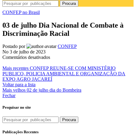
Procura
CONFEP no Brasil
03 de julho Dia Nacional de Combate à
Discriminação Racial
Postado por
CONFEP
No 3 de julho de 2023
em
Comentários desativados
03
de
Mais recentes
CONFEP REUNE-SE COM MINISTÉRIO
julho
PUBLICO, POLICIA AMBIENTAL E ORGANIZAÇÃO DA
Dia
EXPO AGRO JACAREÍ
Nacional
Voltar para a lista
de
Mais velhos
02 de julho dia do Bombeira
Combate
Fechar
à
Discriminação
Pesquisar no site
Racial
Procura
Publicações Recentes