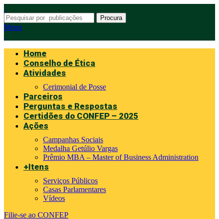
Procura
Menu
Home
Conselho de Ética
Atividades
Cerimonial de Posse
Parceiros
Perguntas e Respostas
Certidões do CONFEP – 2025
Ações
Campanhas Sociais
Medalha Getúlio Vargas
Prêmio MBA – Master of Business Administration
+Itens
Serviços Públicos
Casas Parlamentares
Vídeos
Filie-se ao CONFEP