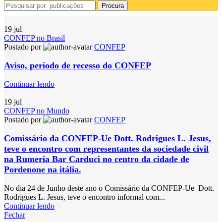
Procura
19
jul
CONFEP no Brasil
Postado por
CONFEP
Aviso, período de recesso do CONFEP
Continuar lendo
19
jul
CONFEP no Mundo
Postado por
CONFEP
Comissário da CONFEP-Ue Dott. Rodrigues L. Jesus,
teve o encontro com representantes da sociedade civil
na Rumeria Bar Carduci no centro da cidade de
Pordenone na itália.
No dia 24 de Junho deste ano o Comissário da CONFEP-Ue Dott.
Rodrigues L. Jesus, teve o encontro informal com...
Continuar lendo
Fechar