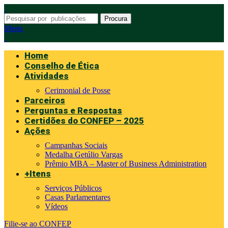
Procura
Menu
Home
Conselho de Ética
Atividades
Cerimonial de Posse
Parceiros
Perguntas e Respostas
Certidões do CONFEP – 2025
Ações
Campanhas Sociais
Medalha Getúlio Vargas
Prêmio MBA – Master of Business Administration
+Itens
Serviços Públicos
Casas Parlamentares
Vídeos
Filie-se ao CONFEP