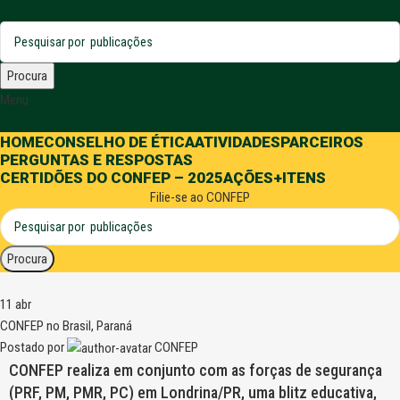
Procura
Menu
HOME
CONSELHO DE ÉTICA
ATIVIDADES
PARCEIROS
PERGUNTAS E RESPOSTAS
CERTIDÕES DO CONFEP – 2025
AÇÕES
+ITENS
Filie-se ao CONFEP
Procura
11
abr
CONFEP no Brasil
,
Paraná
Postado por
CONFEP
CONFEP realiza em conjunto com as forças de segurança
(PRF, PM, PMR, PC) em Londrina/PR, uma blitz educativa,