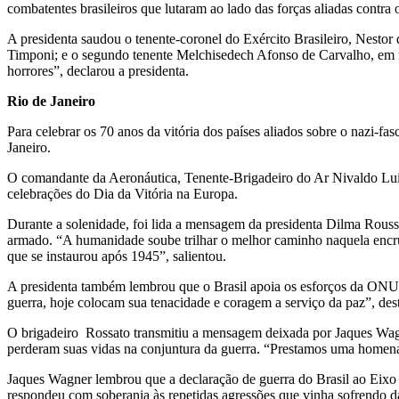
combatentes brasileiros que lutaram ao lado das forças aliadas contra
A presidenta saudou o tenente-coronel do Exército Brasileiro, Nestor
Timponi; e o segundo tenente Melchisedech Afonso de Carvalho, em 
horrores”, declarou a presidenta.
Rio de Janeiro
Para celebrar os 70 anos da vitória dos países aliados sobre o nazi
Janeiro.
O comandante da Aeronáutica, Tenente-Brigadeiro do Ar Nivaldo Luiz 
celebrações do Dia da Vitória na Europa.
Durante a solenidade, foi lida a mensagem da presidenta Dilma Rousse
armado. “A humanidade soube trilhar o melhor caminho naquela encru
que se instaurou após 1945”, salientou.
A presidenta também lembrou que o Brasil apoia os esforços da ONU 
guerra, hoje colocam sua tenacidade e coragem a serviço da paz”, des
O brigadeiro Rossato transmitiu a mensagem deixada por Jaques Wagne
perderam suas vidas na conjuntura da guerra. “Prestamos uma homenag
Jaques Wagner lembrou que a declaração de guerra do Brasil ao Eixo e
respondeu com soberania às repetidas agressões que vinha sofrendo das