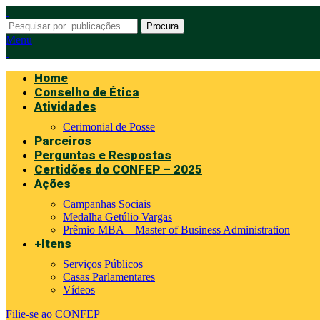
Procura
Menu
Home
Conselho de Ética
Atividades
Cerimonial de Posse
Parceiros
Perguntas e Respostas
Certidões do CONFEP – 2025
Ações
Campanhas Sociais
Medalha Getúlio Vargas
Prêmio MBA – Master of Business Administration
+Itens
Serviços Públicos
Casas Parlamentares
Vídeos
Filie-se ao CONFEP