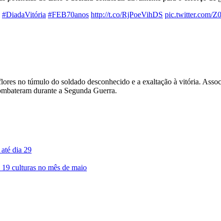
a
#DiadaVitória
#FEB70anos
http://t.co/RjPoeVihDS
pic.twitter.com
lores no túmulo do soldado desconhecido e a exaltação à vitória. Associ
combateram durante a Segunda Guerra.
 até dia 29
 19 culturas no mês de maio