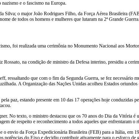
 o nazismo e o fascismo na Europa.
 da Silva; o major João Rodrigues Filho, da Força Aérea Brasileira (F
nome de todos os homens e mulheres que lutaram na 2ª Grande Guerra
-fascismo, foi realizada uma cerimônia no Monumento Nacional aos Mor
Rossato, na condição de ministro da Defesa interino, presidiu a cerim
ff, ressaltando que com o fim da Segunda Guerra, se fez necessário mud
zilhada. A Organização das Nações Unidas acolheu Estados oriundos d
pela paz, estando presente em 10 das 17 operações hoje conduzidas p
tacou.
r. No texto, o ministro destacou que os 70 anos do Dia da Vitória é u
em de respeito e reconhecimento a todos aqueles que enfrentaram o ri
 o envio da Força Expedicionária Brasileira (FEB) para a Itália, em 19
 potências do Eixo e decidiu contribuir ativamente para o esforço de gu