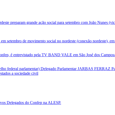
deste preparam grande ação social para setembro com João Nunes (vic
 em setembro de movimento social no nordeste (conexão nordeste), em 
nfep, é entrevistado pela TV BAND VALE em São José dos Campos/SP
selho federal parlamentar) Delegado Parlamentar JARBAS FERRAZ Par
tados a sociedade civil
 novos Delegados do Confep na ALESP.