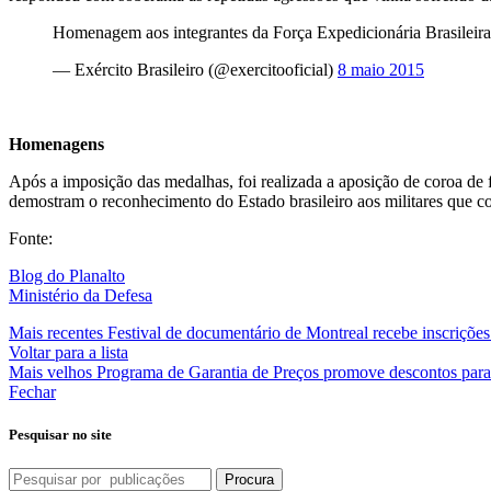
Homenagem aos integrantes da Força Expedicionária Brasileir
— Exército Brasileiro (@exercitooficial)
8 maio 2015
Homenagens
Após a imposição das medalhas, foi realizada a aposição de coroa de f
demostram o reconhecimento do Estado brasileiro aos militares que 
Fonte:
Blog do Planalto
Ministério da Defesa
Mais recentes
Festival de documentário de Montreal recebe inscrições
Voltar para a lista
Mais velhos
Programa de Garantia de Preços promove descontos para
Fechar
Pesquisar no site
Procura