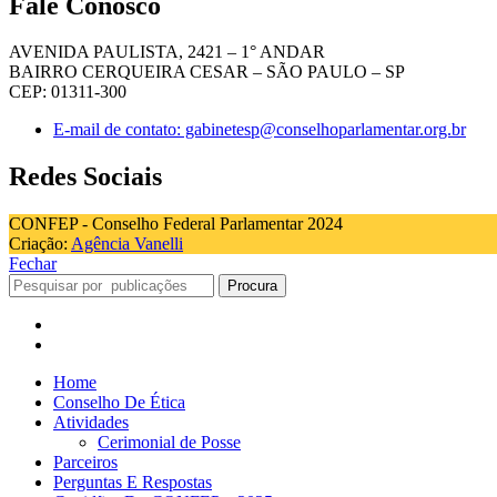
Fale Conosco
AVENIDA PAULISTA, 2421 – 1° ANDAR
BAIRRO CERQUEIRA CESAR – SÃO PAULO – SP
CEP: 01311-300
E-mail de contato: gabinetesp@conselhoparlamentar.org.br
Redes Sociais
CONFEP - Conselho Federal Parlamentar 2024
Criação:
Agência Vanelli
Fechar
Procura
Home
Conselho De Ética
Atividades
Cerimonial de Posse
Parceiros
Perguntas E Respostas